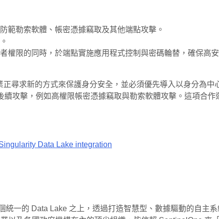
防範勒索軟體、帳密憑據竊取及其他端點攻擊。
。
者權限的同時，於端點實施應用程式控制與密碼輪替，確保高安
「在多雲環境下，企業正尋求新的方式來保護身分安全，並必須優先導入以
並防範後續攻擊，例如高權限帳密憑據竊取與勒索軟體攻擊。這項合作運
ngularity Data Lake integration
於全球首個統一的 Data Lake 之上，透過打造智慧型、數據驅