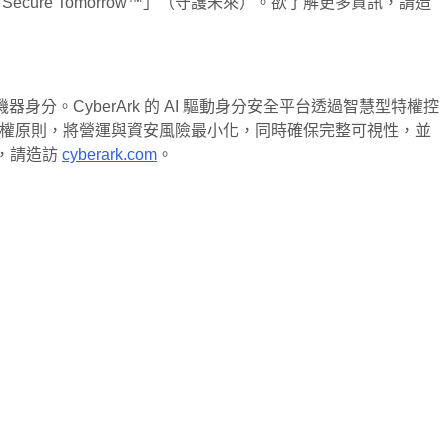
「Secure Tomorrow™」（守護未來）。欲了解更多資訊，請造
。CyberArk 的 AI 驅動身分安全平台透過智慧型特權控
小特權原則，將營運與資安風險最小化，同時確保完整可視性，並
，請造訪
cyberark.com
。