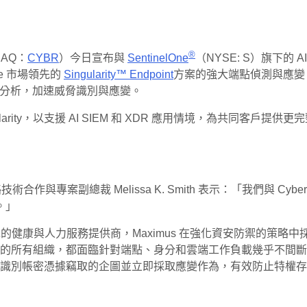
®
DAQ：
CYBR
）今日宣布與
SentinelOne
（NYSE: S）旗下的 
e 市場領先的
Singularity™ Endpoint
方案的強大端點偵測與應變
全分析，加速威脅識別與應變。
 Singularity，以支援 AI SIEM 和 XDR 應用情境，
e 戰略技術合作與專案副總裁 Melissa K. Smith 表示：「我們
。」
先的健康與人力服務提供商，Maximus 在強化資安防禦的策略中採用了 
 在內的所有組織，都面臨針對端點、身分和雲端工作負載幾乎不
助我們快速理解、識別帳密憑據竊取的企圖並立即採取應變作為，有效防