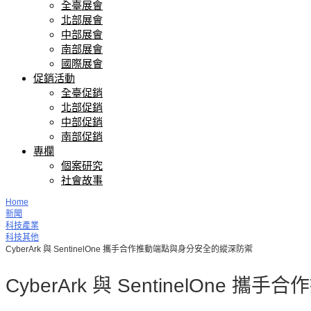
全臺展會
北部展會
中部展會
南部展會
國際展會
促銷活動
全臺促銷
北部促銷
中部促銷
南部促銷
專欄
個案研究
社會故事
Home
新聞
科技產業
科技其他
CyberArk 與 SentinelOne 攜手合作推動端點與身分安全的縱深防禦
CyberArk 與 SentinelOn