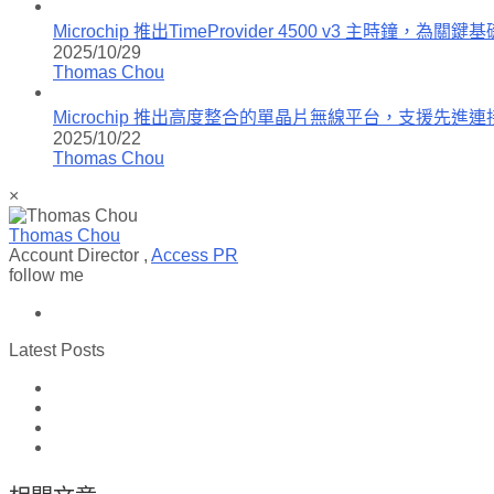
Microchip 推出TimeProvider 4500 v3 主時
2025/10/29
Thomas Chou
Microchip 推出高度整合的單晶片無線平台，支援先
2025/10/22
Thomas Chou
×
Thomas Chou
Account Director
,
Access PR
follow me
Latest Posts