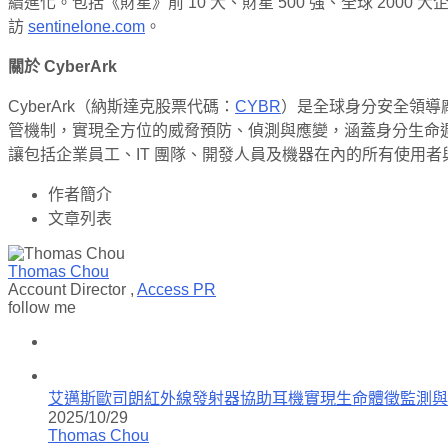
續進化。包括《財星》前 10 大、財星 500 強、全球 2000 大
訪
sentinelone.com
。
關於 CyberArk
CyberArk（納斯達克股票代碼：
CYBR
）是全球身分安全領導廠
管機制，實現全方位的威脅預防、偵測與應變，涵蓋身分生命週期
讓包括企業員工、IT 團隊、開發人員及機器在內的所有使用
作者簡介
文章列表
Thomas Chou
Account Director
,
Access PR
follow me
艾邁斯歐司朗紅外線發射器協助耳機實現生命體徵監測與
2025/10/29
Thomas Chou