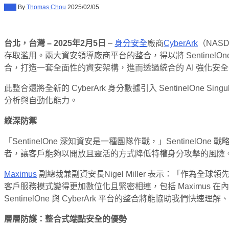
新聞
By
Thomas Chou
2025/02/05
台北，台灣 – 2025年2月5日
–
身分安全
廠商
Cyber​​Ark
（NAS
存取濫用。兩大資安領導廠商平台的整合，得以將 SentinelOn
合，打造一套全面性的資安架構，進而透過統合的 AI 強化安
此整合還將全新的 CyberArk 身分數據引入 SentinelOne
分析與自動化能力。
縱深防禦
「SentinelOne 深知資安是一種團隊作戰，」SentinelOn
者，讓客戶能夠以開放且靈活的方式降低特權身分攻擊的風險
Maximus
副總裁兼副資安長Nigel Miller 表示：「作為全球領
客戶服務模式變得更加數位化且緊密相連，包括 Maximus
SentinelOne 與 CyberArk 平台的整合將能協
層層防護：整合式端點安全的優勢