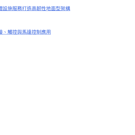
鐘，為關鍵基礎設施服務打造高韌性地面型架構
進連接、觸控與馬達控制應用