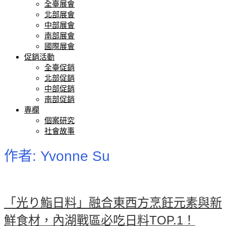
全臺展會
北部展會
中部展會
南部展會
國際展會
促銷活動
全臺促銷
北部促銷
中部促銷
南部促銷
專欄
個案研究
社會故事
作者:
Yvonne Su
「光り鮨日料」融合東西方烹飪元素與新
鮮食材，內湖戰區必吃日料TOP.1！