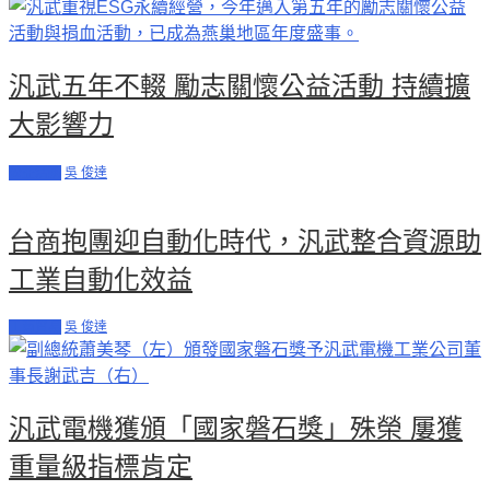
汎武五年不輟 勵志關懷公益活動 持續擴
大影響力
公益活動
吳 俊達
台商抱團迎自動化時代，汎武整合資源助
工業自動化效益
工商貿易
吳 俊達
汎武電機獲頒「國家磐石獎」殊榮 屢獲
重量級指標肯定