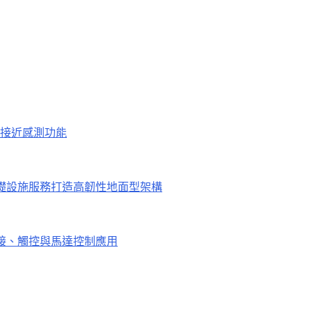
接近感測功能
鐘，為關鍵基礎設施服務打造高韌性地面型架構
進連接、觸控與馬達控制應用