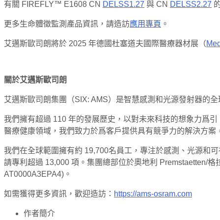
有關 FIREFLY™ E1608 CN
DELSS1.27
與 CN
DELSS2.27
的
更多生命體徵監測產品資訊，請造訪
應用專頁
。
艾邁斯歐司朗將於 2025 年德國杜塞道夫國際醫療器材展（
Med
關於艾邁斯歐司朗
艾邁斯歐司朗集團（SIX: AMS）是智慧感測和光源發射器
我們擁有超過 110 年的發展歷史，以對未來科技的想象力
醫療健康領域，我們致力於爲客戶提供具有競爭力的解決方案
我們在全球範圍擁有約 19,700名員工，專注於感測、光
請專利超過 13,000 項。集團總部位於奧地利 Premstaette
AT0000A3EPA4)。
如需獲得更多資訊，歡迎造訪：
https://ams-osram.com
作者簡介