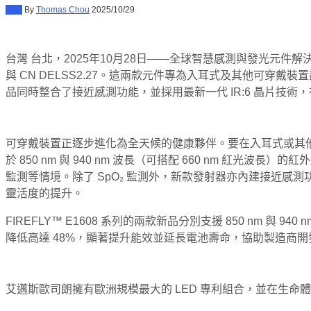
新聞
By
Thomas Chou
2025/10/29
台灣 台北，2025年10月28日——全球智慧感測與發光元件
與 CN DELSS2.27。這兩款元件專為入耳式及其他可
品同時整合了接近感測功能，並採用最新一代 IR:6 晶片技
可穿戴裝置正逐步進化為全天候的健康夥伴。要在入耳式或其他
於 850 nm 與 940 nm 波長（可搭配 660 nm
監測等情境。除了 SpO₂ 監測外，新款發射器亦內建接近
靈活度的提升。
FIREFLY™ E1608 系列的兩款新品分別支援 850 nm
降低高達 48%，顯著提升能效並延長電池壽命，協助製造商開
艾邁斯歐司朗擁有歐洲規模最大的 LED 專利組合，並在生命體