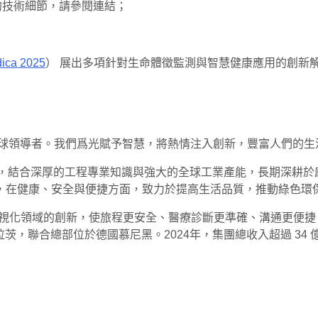
技術細節，請參閱連結；
ica 2025
） 展出多項針對生命體徵監測與智慧健康應用的創新
的全球領導者。我們爲光賦予智慧，將熱情注入創新，豐富人們的生
爲引，結合深厚的工程專業知識與強大的全球工業產能，長期深耕
，在健康、安全與便捷方面，致力於提高生活品質，推動綠色環
源和可視化領域的創新，使旅程更安全、醫療診斷更準確、溝通更
n/格拉茨，聯合總部位於德國慕尼黑。2024年，集團總收入超過 34 億歐