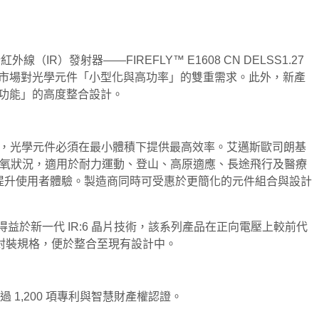
線（IR）發射器——FIREFLY™ E1608 CN DELSS1.27
契合市場對光學元件「小型化與高功率」的雙重需求。此外，新產
重功能」的高度整合設計。
徵，光學元件必須在最小體積下提供最高效率。艾邁斯歐司朗基
反映身體供氧狀況，適用於耐力運動、登山、高原適應、長途飛行及醫療
並提升使用者體驗。製造商同時可受惠於更簡化的元件組合與設計
需求。得益於新一代 IR:6 晶片技術，該系列產品在正向電壓上較前代
 封裝規格，便於整合至現有設計中。
1,200 項專利與智慧財產權認證。