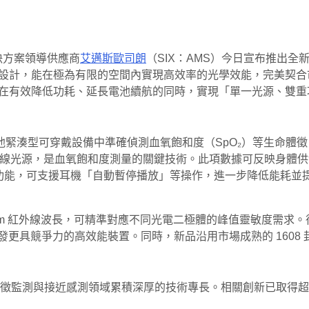
解決方案領導供應商
艾邁斯歐司朗
（SIX：AMS）今日宣布推出全新紅外
穿戴裝置設計，能在極為有限的空間內實現高效率的光學效能，完美
術，在有效降低功耗、延長電池續航的同時，實現「單一光源、雙
緊湊型可穿戴設備中準確偵測血氧飽和度（SpO₂）等生命體
 紅光波長）的紅外線光源，是血氧飽和度測量的關鍵技術。此項數據可
感測功能，可支援耳機「自動暫停播放」等操作，進一步降低能耗
 與 940 nm 紅外線波長，可精準對應不同光電二極體的峰值靈敏度
發更具競爭力的高效能裝置。同時，新品沿用市場成熟的 1608
徵監測與接近感測領域累積深厚的技術專長。相關創新已取得超過 