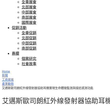
全臺展會
北部展會
中部展會
南部展會
國際展會
促銷活動
全臺促銷
北部促銷
中部促銷
南部促銷
專欄
個案研究
社會故事
Home
新聞
工商貿易
產業動態
艾邁斯歐司朗紅外線發射器協助耳機實現生命體徵監測與接近感測功能
艾邁斯歐司朗紅外線發射器協助耳