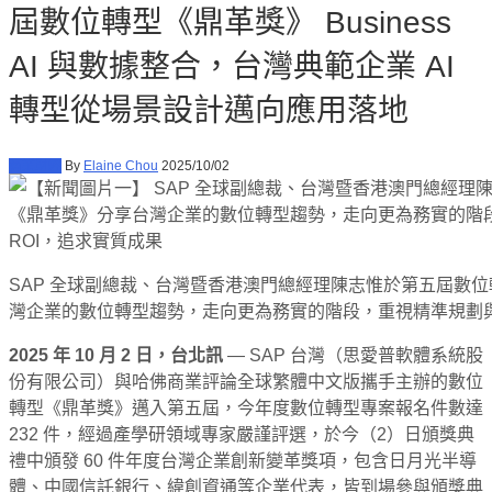
屆數位轉型《鼎革獎》 Business
AI 與數據整合，台灣典範企業 AI
轉型從場景設計邁向應用落地
商業財經
By
Elaine Chou
2025/10/02
SAP 全球副總裁、台灣暨香港澳門總經理陳志惟於第五屆數
灣企業的數位轉型趨勢，走向更為務實的階段，重視精準規劃與
2025 年 10 月 2 日，台北訊
— SAP 台灣（思愛普軟體系統股
份有限公司）與哈佛商業評論全球繁體中文版攜手主辦的數位
轉型《鼎革獎》邁入第五屆，今年度數位轉型專案報名件數達
232 件，經過產學研領域專家嚴謹評選，於今（2）日頒獎典
禮中頒發 60 件年度台灣企業創新變革獎項，包含日月光半導
體、中國信託銀行、緯創資通等企業代表，皆到場參與頒獎典