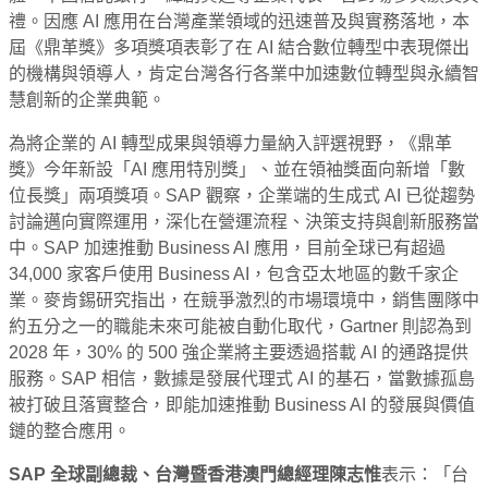
禮。因應 AI 應用在台灣產業領域的迅速普及與實務落地，本
屆《鼎革獎》多項獎項表彰了在 AI 結合數位轉型中表現傑出
的機構與領導人，肯定台灣各行各業中加速數位轉型與永續智
慧創新的企業典範。
為將企業的 AI 轉型成果與領導力量納入評選視野，《鼎革
獎》今年新設「AI 應用特別獎」、並在領袖獎面向新增「數
位長獎」兩項獎項。SAP 觀察，企業端的生成式 AI 已從趨勢
討論邁向實際運用，深化在營運流程、決策支持與創新服務當
中。SAP 加速推動 Business AI 應用，目前全球已有超過
34,000 家客戶使用 Business AI，包含亞太地區的數千家企
業。麥肯錫研究指出，在競爭激烈的市場環境中，銷售團隊中
約五分之一的職能未來可能被自動化取代，Gartner 則認為到
2028 年，30% 的 500 強企業將主要透過搭載 AI 的通路提供
服務。SAP 相信，數據是發展代理式 AI 的基石，當數據孤島
被打破且落實整合，即能加速推動 Business AI 的發展與價值
鏈的整合應用。
SAP 全球副總裁、台灣暨香港澳門總經理陳志惟
表示：「台