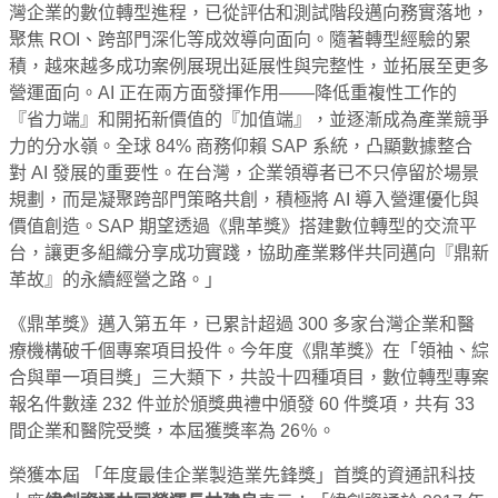
灣企業的數位轉型進程，已從評估和測試階段邁向務實落地，
聚焦 ROI、跨部門深化等成效導向面向。隨著轉型經驗的累
積，越來越多成功案例展現出延展性與完整性，並拓展至更多
營運面向。AI 正在兩方面發揮作用——降低重複性工作的
『省力端』和開拓新價值的『加值端』，並逐漸成為產業競爭
力的分水嶺。全球 84% 商務仰賴 SAP 系統，凸顯數據整合
對 AI 發展的重要性。在台灣，企業領導者已不只停留於場景
規劃，而是凝聚跨部門策略共創，積極將 AI 導入營運優化與
價值創造。SAP 期望透過《鼎革獎》搭建數位轉型的交流平
台，讓更多組織分享成功實踐，協助產業夥伴共同邁向『鼎新
革故』的永續經營之路。」
《鼎革獎》邁入第五年，已累計超過 300 多家台灣企業和醫
療機構破千個專案項目投件。今年度《鼎革獎》在「領袖、綜
合與單一項目獎」三大類下，共設十四種項目，數位轉型專案
報名件數達 232 件並於頒獎典禮中頒發 60 件獎項，共有 33
間企業和醫院受獎，本屆獲獎率為 26％。
榮獲本屆 「年度最佳企業製造業先鋒獎」首獎的資通訊科技