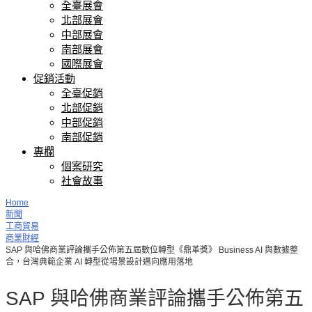
全臺展會
北部展會
中部展會
南部展會
國際展會
促銷活動
全臺促銷
北部促銷
中部促銷
南部促銷
專欄
個案研究
社會故事
Home
新聞
工商貿易
商業財經
SAP 與哈佛商業評論攜手公佈第五屆數位轉型《鼎革獎》 Business AI 與數據整
合，台灣典範企業 AI 轉型從場景設計邁向應用落地
SAP 與哈佛商業評論攜手公佈第五