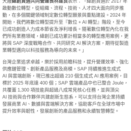
大廠
緯創資通共同營運長林建良
表示：「緯創資通於 2017 年
啟動數位轉型，從組織、流程、技術、人才四大面向同步推
動，在多個關鍵領域制定數位轉型願景與重點建設。2024 年
開始，我們將數位轉型提升至『數位 + AI 轉型』階段，至今
已成功創造人力成本節省及淨利增長。隨著數位轉型內化在我
們所有業務領域，緯創已成功累計相當多的轉型應用案例，更
將與 SAP 深度戰略合作、共同研究 AI 解決方案，期待從製造
業轉型邁向以科技服務為導向的未來。」
台灣企業追求卓越，樂於採用前瞻科技，提升營運效率、強化
供應鏈管理、創新產品服務及商模。SAP 持續推進生成式
AI 與雲端創新，現已推出超過 210 個生成式 AI 應用案例，目
標於 2025 年底達 400 個；SAP 雲端產品中也已整合 Joule，
共覆蓋 1,300 項技能與超過八成常見核心任務，並與頂尖
AI 技術與合作夥伴共建創新生態系，可以支持台灣企業持續
發展商業 AI、數據與雲端解決方案，協助客戶在全球市場中
提升效率與韌性，發展創新的產品服務和永續智慧轉型。