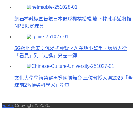
網石棒辣椒宣告獲日本野球機構授權 旗下棒球手遊將推
NPB限定球員
5G落地台東：沉浸式導覽 × AI在地小幫手，讓旅人從
「看見」到「走進」只差一鍵
文化大學學術榮耀再登國際舞台 三位教授入選2025「全
球前2%頂尖科學家」榜單
ezPR
Copyright © 2026.