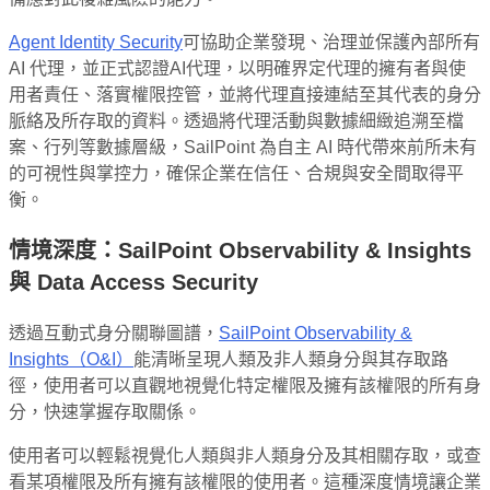
Agent Identity Security
可協助企業發現、治理並保護內部所有
AI 代理，並正式認證AI代理，以明確界定代理的擁有者與使
用者責任、落實權限控管，並將代理直接連結至其代表的身分
脈絡及所存取的資料。透過將代理活動與數據細緻追溯至檔
案、行列等數據層級，SailPoint 為自主 AI 時代帶來前所未有
的可視性與掌控力，確保企業在信任、合規與安全間取得平
衡。
情境深度：
SailPoint Observability & Insights
與
Data Access Security
透過互動式身分關聯圖譜，
SailPoint Observability &
Insights（O&I）
能清晰呈現人類及非人類身分與其存取路
徑，使用者可以直觀地視覺化特定權限及擁有該權限的所有身
分，快速掌握存取關係。
使用者可以輕鬆視覺化人類與非人類身分及其相關存取，或查
看某項權限及所有擁有該權限的使用者。這種深度情境讓企業