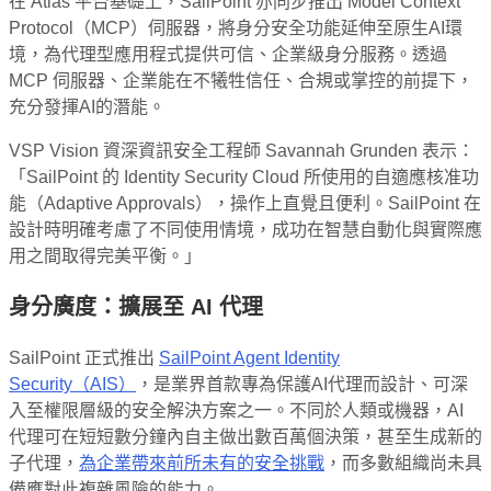
在 Atlas 平台基礎上，SailPoint 亦同步推出 Model Context
Protocol（MCP）伺服器，將身分安全功能延伸至原生AI環
境，為代理型應用程式提供可信、企業級身分服務。透過
MCP 伺服器、企業能在不犧牲信任、合規或掌控的前提下，
充分發揮AI的潛能。
VSP Vision 資深資訊安全工程師 Savannah Grunden 表示：
「SailPoint 的 Identity Security Cloud 所使用的自適應核准功
能（Adaptive Approvals），操作上直覺且便利。SailPoint 在
設計時明確考慮了不同使用情境，成功在智慧自動化與實際應
用之間取得完美平衡。」
身分廣度：擴展至
AI
代理
SailPoint 正式推出
SailPoint Agent Identity
Security（AIS）
，是業界首款專為保護AI代理而設計、可深
入至權限層級的安全解決方案之一。不同於人類或機器，AI
代理可在短短數分鐘內自主做出數百萬個決策，甚至生成新的
子代理，
為企業帶來前所未有的安全挑戰
，而多數組織尚未具
備應對此複雜風險的能力。