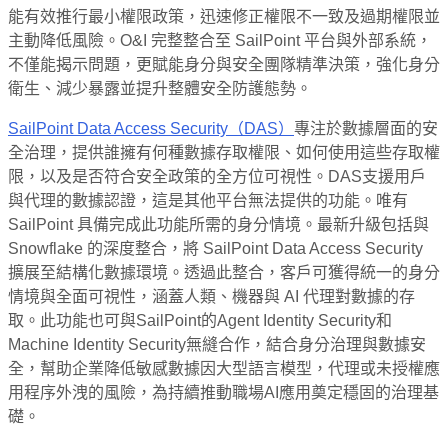
能有效推行最小權限政策，迅速修正權限不一致及過期權限並
主動降低風險。O&I 完整整合至 SailPoint 平台與外部系統，
不僅能揭示問題，更賦能身分與安全團隊精準決策，強化身分
衛生、減少暴露並提升整體安全防護態勢。
SailPoint Data Access Security（DAS）
專注於數據層面的安
全治理，提供誰擁有何種數據存取權限、如何使用這些存取權
限，以及是否符合安全政策的全方位可視性。DAS支援用戶
與代理的數據認證，這是其他平台無法提供的功能。唯有
SailPoint 具備完成此功能所需的身分情境。最新升級包括與
Snowflake 的深度整合，將 SailPoint Data Access Security
擴展至結構化數據環境。透過此整合，客戶可獲得統一的身分
情境與全面可視性，涵蓋人類、機器與 AI 代理對數據的存
取。此功能也可與SailPoint的Agent Identity Security和
Machine Identity Security無縫合作，結合身分治理與數據安
全，幫助企業降低敏感數據因大型語言模型，代理或未授權應
用程序外洩的風險，為持續推動職場AI應用奠定穩固的治理基
礎。