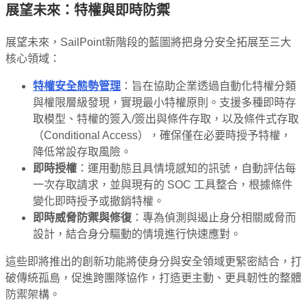
展望未來：特權與即時防禦
展望未來，SailPoint新階段的藍圖將把身分安全拓展至三大
核心領域：
特權安全態勢管理
：旨在協助企業透過自動化特權分類
與權限層級發現，實現最小特權原則。支援多種即時存
取模型、特權的簽入/簽出與條件存取，以及條件式存取
（Conditional Access），確保僅在必要時授予特權，
降低常設存取風險。
即時授權
：運用動態且具情境感知的訊號，自動評估每
一次存取請求，並與現有的 SOC 工具整合，根據條件
變化即時授予或撤銷特權。
即時威脅防禦與修復
：專為偵測與遏止身分相關威脅而
設計，結合身分驅動的情境進行快速應對。
這些即將推出的創新功能將使身分與安全領域更緊密結合，打
破傳統孤島，促進跨團隊協作，打造更主動、更具韌性的整體
防禦架構。