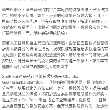
過去以網路、邊界與部門劃定企業範圍的防護思維，已無法提
供足夠的安全保障。如今，身分的範疇早已超越人類、用戶，
進而至機器及AI代理，皆在存取與應用數據，造成系統龐大且
複雜的可攻擊面向。攻擊者也隨之改變策略、透過合法身分進
行驗證滲透、而非單純突破傳統防線。
隨著人工智慧和自主代理的迅速興起，企業正面臨數以數百億
計非人類身分的爆發性成長，規模與複雜度遠超多數組織的可
見範圍，使治理與防護挑戰急遽升高。若缺乏統一的可視性與
控制力，身分與安全情境之間的落差將進一步擴大，讓企業在
邁向AI時代過程中暴露於更大的風險中。
SailPoint 產品執行副總裁暨技術長 Chandra
Gnanasambandam表示：「這樣的新現象需要一種自適應身
分模型，以現代化的方法去統一身分、數據與安全，提供持續
且具情境感知的保護。不同於過去為封閉環境所設計的靜態、
孤立工具，SailPoint 平台 樹立了全新標準，提供統一、智慧
且具自適應性的身分安全方案，能有效應對邊界消失、數據分