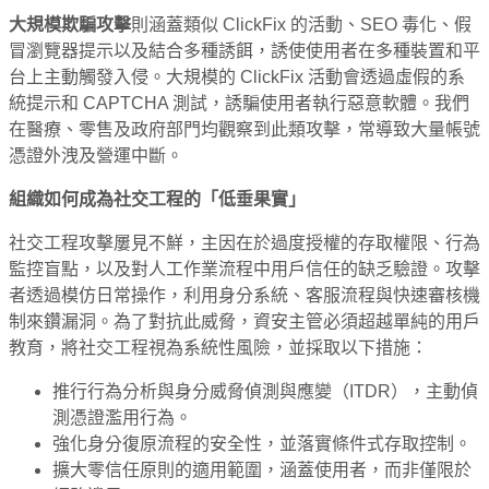
大規模欺騙攻擊
則涵蓋類似 ClickFix 的活動、SEO 毒化、假
冒瀏覽器提示以及結合多種誘餌，誘使使用者在多種裝置和平
台上主動觸發入侵。大規模的 ClickFix 活動會透過虛假的系
統提示和 CAPTCHA 測試，誘騙使用者執行惡意軟體。我們
在醫療、零售及政府部門均觀察到此類攻擊，常導致大量帳號
憑證外洩及營運中斷。
組織如何成為社交工程的「低垂果實」
社交工程攻擊屢見不鮮，主因在於過度授權的存取權限、行為
監控盲點，以及對人工作業流程中用戶信任的缺乏驗證。攻擊
者透過模仿日常操作，利用身分系統、客服流程與快速審核機
制來鑽漏洞。為了對抗此威脅，資安主管必須超越單純的用戶
教育，將社交工程視為系統性風險，並採取以下措施：
推行行為分析與身分威脅偵測與應變（ITDR），主動偵
測憑證濫用行為。
強化身分復原流程的安全性，並落實條件式存取控制。
擴大零信任原則的適用範圍，涵蓋使用者，而非僅限於