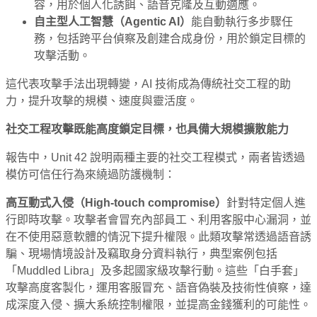
容，用於個人化誘餌、語音克隆及互動適應。
自主型人工智慧（
Agentic AI
）
能自動執行多步驟任
務，包括跨平台偵察及創建合成身份，用於鎖定目標的
攻擊活動。
這代表攻擊手法出現轉變，AI 技術成為傳統社交工程的助
力，提升攻擊的規模、速度與靈活度。
社交工程攻擊既能高度鎖定目標，也具備大規模擴散能力
報告中，Unit 42 說明兩種主要的社交工程模式，兩者皆透過
模仿可信任行為來繞過防護機制：
高互動式入侵（
High-touch compromise
）
針對特定個人進
行即時攻擊。攻擊者會冒充內部員工、利用客服中心漏洞，並
在不使用惡意軟體的情況下提升權限。此類攻擊常透過語音誘
騙、現場情境設計及竊取身分資料執行，典型案例包括
「Muddled Libra」及多起國家級攻擊行動。這些「白手套」
攻擊高度客製化，運用客服冒充、語音偽裝及技術性偵察，達
成深度入侵、擴大系統控制權限，並提高金錢獲利的可能性。