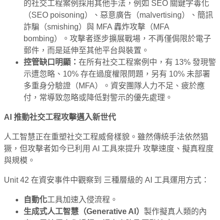
的社交工程案例採用其他手法，例如 SEO 關鍵字毒化
（SEO poisoning）、惡意廣告（malvertising）、簡訊
詐騙（smishing）與 MFA 轟炸攻擊（MFA
bombing）。攻擊者逐步擴展戰場，不再僅侷限於電子
郵件，而是延伸至其他平台與裝置。
控管缺口明顯：
在所有社交工程案例中，有 13% 發現警
示遭忽略、10% 存在過度權限問題，另有 10% 未部署
多重身分驗證（MFA）。資安團隊人力不足、疲於應
付，常導致忽略或降低對警示的優先處理。
AI
推動社交工程攻擊邁入新世代
人工智慧正在重塑社交工程威脅樣貌。雖然傳統手法依然猖
獗，但攻擊者如今已利用 AI 工具來提升 攻擊速度、擬真程度
與規模。
Unit 42 在資安事件中觀察到 三種層級的 AI 工具運用方式：
自動化
工具加速入侵流程。
生成式人工智慧（
Generative AI
）
製作擬真人類的內