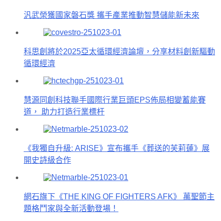
汎武榮獲國家磐石獎 攜手產業推動智慧儲能新未來
科思創將於2025亞太循環經濟論壇，分享材料創新驅動
循環經濟
慧源同創科技聯手國際行業巨頭EPS佈局相變蓄能賽
道， 助力打造行業標杆
《我獨自升級: ARISE》宣布攜手《葬送的芙莉蓮》展
開史詩級合作
網石旗下《THE KING OF FIGHTERS AFK》 萬聖節主
題格鬥家與全新活動登場！