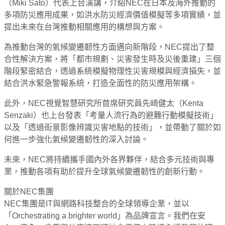
（Miki Sato）代表上台演講，介紹NEC在日本及海外推動的
多項防災應用成果，如洪水防災經濟價值模擬等多項實績，並
提出未來在台灣推動相關應用的構想與方案。
為推動台灣的氣候變遷韌性方面邁向新階段，NEC提出了整
合性解決方案，將「都市規劃、災害發生時及災後重建」三個
階段緊密結合，透過系統模擬物理性災害規模與經濟損失，並
結合洪水緊急警報系統，打造全面性的防災應用架構。
此外，NEC視覺智慧研究所首席研究員先崎健太（Kenta
Senzaki）也上台發表「考量人流行為的避難行動模擬技術」
以及「透過街景影像辨識災害地點的技術」，並帶動了關於如
何進一步強化氣候變遷韌性的深入討論。
未來，NEC將持續攜手國內外各界夥伴，結合多元技術與專
業，推動各項有助於提升全球氣候變遷韌性的創新行動。
關於NEC集團
NEC集團是IT與網路科技整合的全球領導企業，並以
「Orchestrating a brighter world」為品牌宣言。我們在安