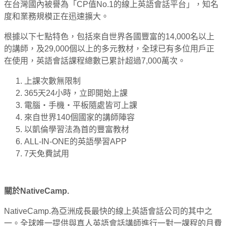
在台灣國內被譽為「CP值No.1的線上英語會話平台」，知名
度和業務規模正在迅速擴大。
根據以下七點特色，包括來自世界各國豐富的14,000名以上
的講師，及29,000個以上的多元教材，全球已有多位用戶正
在使用，英語會話課程總數已累計超過7,000萬次。
上課次數無限制
365天24小時，立即開始上課
電腦・手機・平板隨處皆可上課
來自世界140個國家的講師陣容
以凱倫學習法為首的豐富教材
ALL-IN-ONE的英語學習APP
7天免費試用
關於NativeCamp.
NativeCamp.為亞洲成長最快的線上英語會話公司的其中之
一。全球唯一提供與真人英語會話講師進行一對一課程的月費