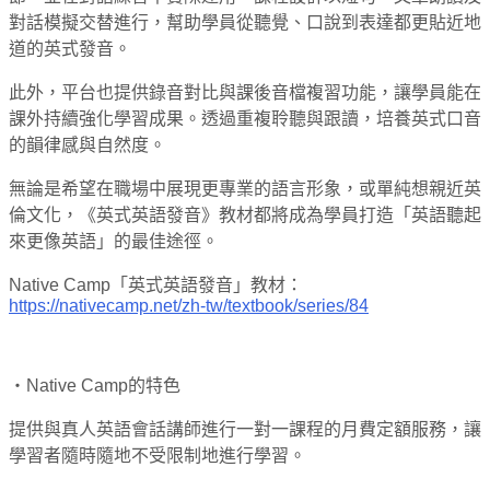
對話模擬交替進行，幫助學員從聽覺、口說到表達都更貼近地
道的英式發音。
此外，平台也提供錄音對比與課後音檔複習功能，讓學員能在
課外持續強化學習成果。透過重複聆聽與跟讀，培養英式口音
的韻律感與自然度。
無論是希望在職場中展現更專業的語言形象，或單純想親近英
倫文化，《英式英語發音》教材都將成為學員打造「英語聽起
來更像英語」的最佳途徑。
Native Camp「英式英語發音」教材：
https://nativecamp.net/zh-tw/textbook/series/84
・Native Camp的特色
提供與真人英語會話講師進行一對一課程的月費定額服務，讓
學習者隨時隨地不受限制地進行學習。