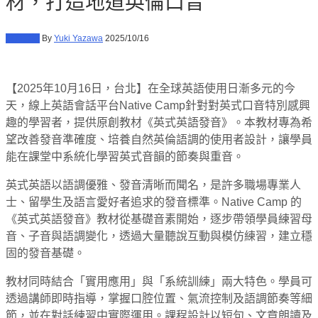
材，打造地道英倫口音
教育資訊
By
Yuki Yazawa
2025/10/16
【2025年10月16日，台北】
在全球英語使用日漸多元的今
天，線上英語會話平台Native Camp針對對英式口音特別感興
趣的學習者，提供原創教材《英式英語發音》。本教材專為希
望改善發音準確度、培養自然英倫語調的使用者設計，讓學員
能在課堂中系統化學習英式音韻的節奏與重音。
英式英語以語調優雅、發音清晰而聞名，是許多職場專業人
士、留學生及語言愛好者追求的發音標準。Native Camp 的
《英式英語發音》教材從基礎音素開始，逐步帶領學員練習母
音、子音與語調變化，透過大量聽說互動與模仿練習，建立穩
固的發音基礎。
教材同時結合「實用應用」與「系統訓練」兩大特色。學員可
透過講師即時指導，掌握口腔位置、氣流控制及語調節奏等細
節，並在對話練習中實際運用。課程設計以短句、文章朗讀及