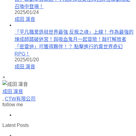
召喚中登場！
2025/01/24
成田 凜音
「平凡職業造就世界最強 反叛之魂」上線！ 作為最強的
煉成師踏破迷宮！與吸血鬼月一起冒險！敲打解放者
「密雷迪」可獲得夥伴！？ 點擊進行的異世界奇幻
RPG！
2025/01/20
成田 凜音
×
成田 凜音
,
CTW有限公司
follow me
Latest Posts