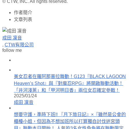
© CTW, INC. All rights reserved.
作者簡介
文章列表
成田 凜音
,
CTW有限公司
follow me
美女忍者在羅阿那普拉舞動！G123『BLACK LAGOON
Heaven’s Shot』與『對魔忍RPG』將開啟聯動活動！
「井河淺蔥」和「甲河明日香」兩位女忍確定參戰！
2025/01/24
成田 凜音
想要守護，準時下班!! 『月下旅日記』×『雖然是公會的
櫃檯小姐，但因為不想加班所以打算獨自討伐迷宮頭
目』聯動本日開始！ 人氣的3名女性角色將在聯動限定