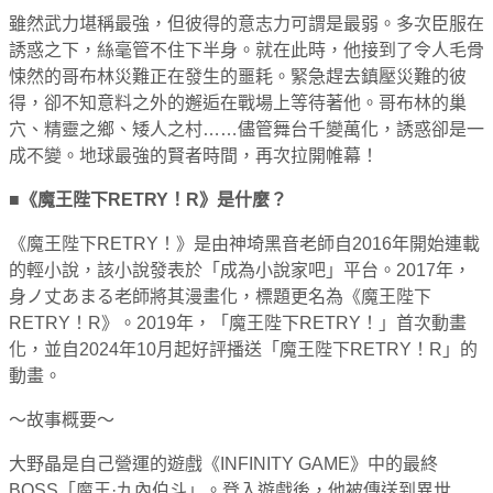
雖然武力堪稱最強，但彼得的意志力可謂是最弱。
多次臣服在
誘惑之下，絲毫管不住下半身。
就在此時，他接到了令人毛骨
悚然的哥布林災難正在發生的噩耗。
緊急趕去鎮壓災難的彼
得，卻不知意料之外的邂逅在戰場上等待著他。
哥布林的巢
穴、精靈之鄉、矮人之村……儘管舞台千變萬化，誘惑卻是一
成不變。
地球最強的賢者時間，再次拉開帷幕！
■《魔王陛下RETRY！R》是什麼？
《魔王陛下RETRY！》是由神埼黑音老師自2016年開始連載
的輕小說，該小說發表於「成為小說家吧」平台。2017年，
身ノ丈あまる老師將其漫畫化，標題更名為《魔王陛下
RETRY！R》。2019年，「魔王陛下RETRY！」首次動畫
化，並自2024年10月起好評播送「魔王陛下RETRY！R」的
動畫。
～故事概要～
大野晶是自己營運的遊戲《INFINITY GAME》中的最終
BOSS「魔王·九內伯斗」。登入遊戲後，他被傳送到異世