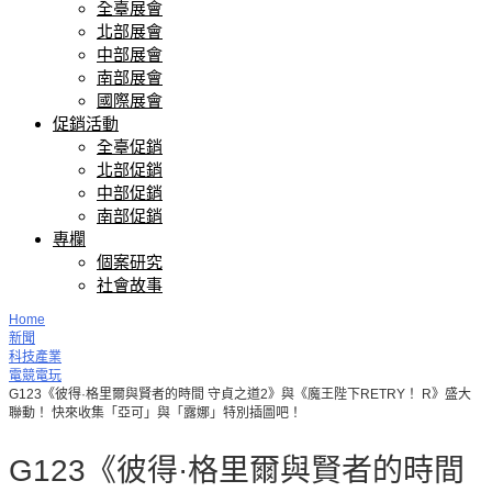
全臺展會
北部展會
中部展會
南部展會
國際展會
促銷活動
全臺促銷
北部促銷
中部促銷
南部促銷
專欄
個案研究
社會故事
Home
新聞
科技產業
電競電玩
G123《彼得·格里爾與賢者的時間 守貞之道2》與《魔王陛下RETRY！ R》盛大
聯動！ 快來收集「亞可」與「露娜」特別插圖吧！
G123《彼得·格里爾與賢者的時間