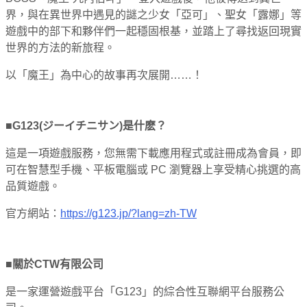
界，與在異世界中遇見的謎之少女「亞可」、聖女「露娜」等
遊戲中的部下和夥伴們一起穩固根基，並踏上了尋找返回現實
世界的方法的新旅程。
以「魔王」為中心的故事再次展開……！
■G123(ジーイチニサン)是什麽？
這是一項遊戲服務，您無需下載應用程式或註冊成為會員，即
可在智慧型手機、平板電腦或 PC 瀏覽器上享受精心挑選的高
品質遊戲。
官方網站：
https://g123.jp/?lang=zh-TW
■關於CTW有限公司
是一家運營遊戲平台「G123」的綜合性互聯網平台服務公