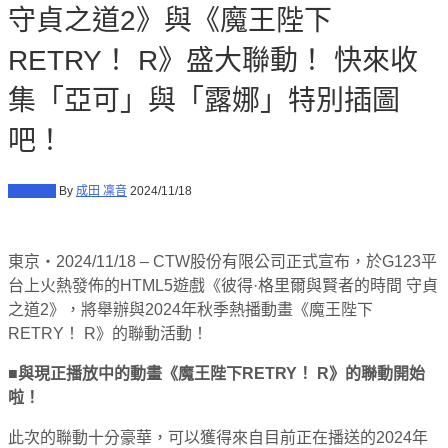
守貞之道2》與《魔王陛下
RETRY！ R》盛大聯動！ 快來收
集「亞可」與「露娜」特別插圖
吧！
科技產業
By
成田 凜音
2024/11/18
東京・2024/11/18 –
CTW股份有限公司正式宣布，於G123平
台上火熱發佈的HTML5遊戲《彼得·格里爾與賢者的時間 守貞
之道2》，將舉辦與2024年秋季熱播動畫《魔王陛下
RETRY！ R》的聯動活動！
■與現正播放中的動畫《魔王陛下RETRY！ R》的聯動開始
啦！
此次的聯動十分豪華，可以獲得來自目前正在播送的2024年