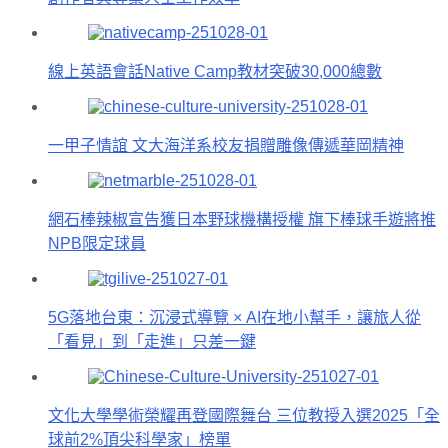
線上英語會話Native Camp教材突破30,000總數
一甲子情誼 文大海洋系校友捐贈雕像傳遞華岡精神
網石棒辣椒宣告獲日本野球機構授權 旗下棒球手遊將推
NPB限定球員
5G落地台東：沉浸式導覽 × AI在地小幫手，讓旅人從
「看見」到「走進」只差一鍵
文化大學學術榮耀再登國際舞台 三位教授入選2025「全
球前2%頂尖科學家」榜單