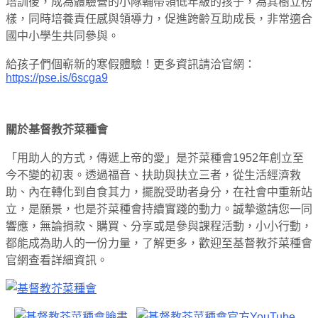
培訓後，成為體驗營的小隊輔帶領低年級的孩子，為其樹立榜
樣，同時培養責任感與領導力，促進跨齡互助成長，非常適合
國中小學生共同參與。
給孩子們個嶄新的寒假體驗！更多資訊請洽官網：
https://pse.is/6scga9
關於基督教芥菜種會
「用助人的方式，傳遞上帝的愛」是芥菜種會1952年創立至
今不變的初衷。透過福音、扶助與扶立三者，從生活經濟救
助、內在轉化到自食其力，擺脫受助者身分，在社會中重新站
立，是願景，也是芥菜種會持續實踐的動力。誠摯邀請您一同
響應，無論捐款、購買、分享或是參與課程活動，小小行動，
都能成為助人的一份力量，了解更多，歡迎至基督教芥菜種會
官網查看詳細資訊。