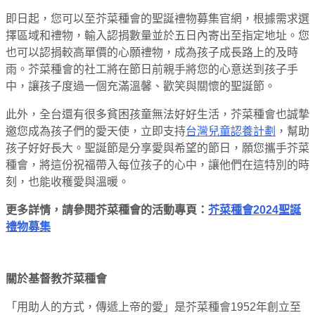
即日起，您可以至芥菜種會的聖誕禮物募集官網，根據需求選
擇區域和禮物，輸入認捐數量並於五日內寄出至指定地址。您
也可以認捐較高單價的心願禮物，成為孩子成長路上的及時
雨。芥菜種會的社工將在節日前親手將您的心意送到孩子手
中，讓孩子度過一個充滿溫馨、歡笑與關懷的聖誕節。
此外，全台還有很多貧困孩童無法好好生活，芥菜種會也誠摯
邀您成為孩子們的愛天使，立即支持
台灣兒童認養計劃
，幫助
孩子好好長大。聖誕節是分享愛與希望的節日，願您攜手芥菜
種會，將這份祝福帶入每位孩子的心中，讓他們在這特別的時
刻，也能收穫愛與溫暖。
更多詳情，請參閱芥菜種會的活動專頁：
芥菜種會2024聖誕
禮物募集
關於基督教芥菜種會
「用助人的方式，傳遞上帝的愛」是芥菜種會1952年創立至