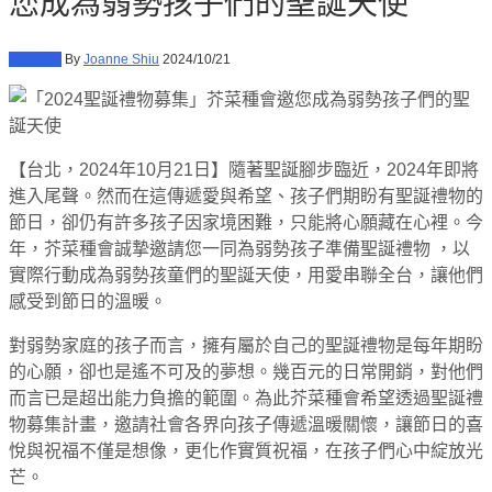
您成為弱勢孩子們的聖誕天使
公益活動
By
Joanne Shiu
2024/10/21
【台北，2024年10月21日】隨著聖誕腳步臨近，2024年即將
進入尾聲。然而在這傳遞愛與希望、孩子們期盼有聖誕禮物的
節日，卻仍有許多孩子因家境困難，只能將心願藏在心裡。今
年，芥菜種會誠摯邀請您一同為弱勢孩子準備聖誕禮物 ，以
實際行動成為弱勢孩童們的聖誕天使，用愛串聯全台，讓他們
感受到節日的溫暖。
對弱勢家庭的孩子而言，擁有屬於自己的聖誕禮物是每年期盼
的心願，卻也是遙不可及的夢想。幾百元的日常開銷，對他們
而言已是超出能力負擔的範圍。為此芥菜種會希望透過聖誕禮
物募集計畫，邀請社會各界向孩子傳遞溫暖關懷，讓節日的喜
悅與祝福不僅是想像，更化作實質祝福，在孩子們心中綻放光
芒。