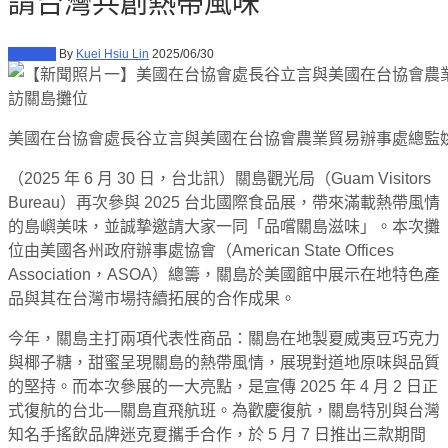
請台灣共創熱帶風味
北部展會
By
Kuei Hsiu Lin
2025/06/30
美國在台協會處長谷立言與美國在台協會農業貿易辦事處總監
（2025 年 6 月 30 日，台北訊）關島觀光局（Guam Visitors
Bureau）再次參與 2025 台北國際食品展，帶來滿載熱帶風情
的島嶼美味，並誠摯邀請大家一同「品嚐關島滋味」。本次攤
位由美國各州政府辦事處協會（American State Offices
Association，ASOA）總籌，關島於美國館中展示在地特色產
品與其在台灣市場持續拓展的合作成果。
今年，關島主打兩項代表性商品：關島在地製夏威夷豆巧克力
與椰子糖，甜蜜呈現關島的熱帶風情，展現對道地原味與品質
的堅持。而本次參展的一大亮點，是宣傳 2025 年 4 月 2 日正
式復航的台北—關島直飛航班。為歡慶復航，關島特別與台灣
知名手搖飲品牌迷克夏攜手合作，於 5 月 7 日推出三款期間