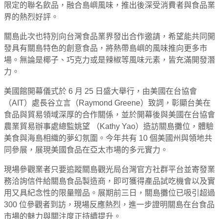
限定的聯名飲品，融合島嶼風味，推出後深受消費者與食品業
界的熱烈好評。
關島此次也特別向台灣食品業界發出合作邀請，希望能共同開
發具有關島特色的創意食品，將熱帶島嶼的風味推向更多市
場。無論是椰子、巧克力或是辣椒等風味元素，皆充滿開發潛
力。
美國館開幕儀式於 6 月 25 日盛大舉行，由美國在台協會
（AIT）處長谷立言（Raymond Greene）致詞，彰顯台美在
食品與貿易領域深厚的合作關係，並於開幕後與美國在台協會
農業貿易辦事處總監姚望 （Kathy Yao）造訪關島攤位，體驗
美食與海島相織的夢幻氛圍。今年共有 10 個美國州與領地共
同參展，展現美國食品在亞太市場的多元實力。
現場參觀業者只要追蹤關島觀光局台灣官方社群平台並寄發業
務洽詢信件給關島食品製造商，即可獲得產品試吃機會以及實
用又具紀念性的限量贈品。展期前三日，關島攤位已吸引超過
300 位參觀者到訪，現場反應熱烈，進一步證明關島在台食品
市場的魅力與關注度正持續提升。