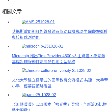
相關文章
艾邁斯歐司朗紅外線發射器協助耳機實現生命體徵監測
與接近感測功能
Microchip 推出TimeProvider 4500 v3 主時鐘，為關鍵
基礎設施服務打造高韌性地面型架構
文化大學建立循環式的國際教育交流模式 共建「大手牽
小手」優華語策略聯盟
《無限暖暖》1.11版本「拾光季」登場，全新流派比拼
熱力開啟！