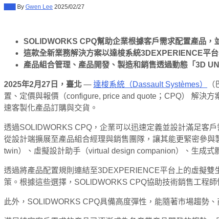
新聞
By
Gwen Lee
2025/02/27
SOLIDWORKS CPQ
幫助企業根據客戶需求配置產品，
這款全新業務解決方案以達梭系統
3DEXPERIENCE
平台
產品組合管理、產品開發、製造和銷售透過動態「
3D U
2025
年
2
月
27
日，臺北
—
達梭系統（Dassault Systèmes）
（
置、定價與報價（configure, price and quote
速客製化產品訂購與交貨。
透過SOLIDWORKS CPQ，企業可以迅速定義並設計滿足客戶需
從設計端擴展至產品組合經理與銷售團隊，讓其能更緊密參與製造流
twin）、虛擬設計助手（virtual design companion）、生成式
透過將產品配置規則連結至3DEXPERIENCE平台上的虛擬
策。根據這些選擇，SOLIDWORKS CPQ協助技術銷售
此外，SOLIDWORKS CPQ具備高度彈性，能隨著市場