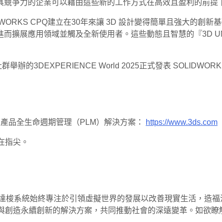
具競爭力的企業可以藉由這些新的工作方式在高效且盈利的前提
SOLIDWORKS CPQ建立在30年來讓 3D 設計變得簡單且
擴展應用領域並觸及全新使用者。這些動態且智慧的『3D UN
群舉辦的3DEXPERIENCE World 2025正式發表 SOL
型和產品全生命週期管理（PLM）解決方案：
https://www.3ds.com
在指尖。
達梭系統始終專注於引領虛擬世界的發展以改善現實生活，造福消費
思與創造永續創新的解決方案，共同推動社會的深遠變革。如欲瞭