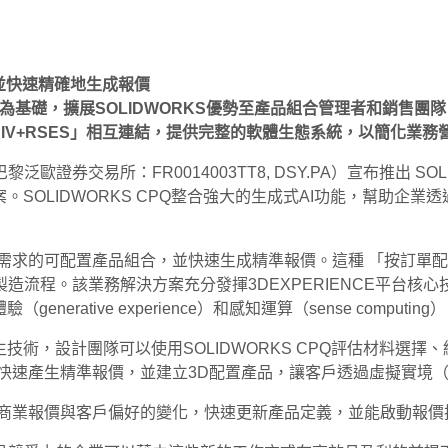
並快速精確地生成報價
為基礎，擴展
SOLIDWORKS
優勢至產品組合管理者和銷售團隊
NIV+RSES
」相互連結，提供完整的軟體生態系統，以簡化業務
巴黎泛歐證券交易所：FR0014003TT8, DSY.PA）宣布推出 SO
；CPQ） 解決方案。SOLIDWORKS CPQ整合強大的生成式AI功
求的可配置產品組合，並快速生成精準報價。這種 「按訂單配置（Conf
程。該業務解決方案充分發揮3DEXPERIENCE平台核心技術
體驗（generative experience）和感知運算（sense computi
雙生技術，設計團隊可以使用SOLIDWORKS CPQ評估材料
工程師快速產生精準報價，並建立3D配置產品，讓客戶透過虛擬實
趨勢、商業報價與客戶偏好的變化，快速更新產品定義，並能啟動