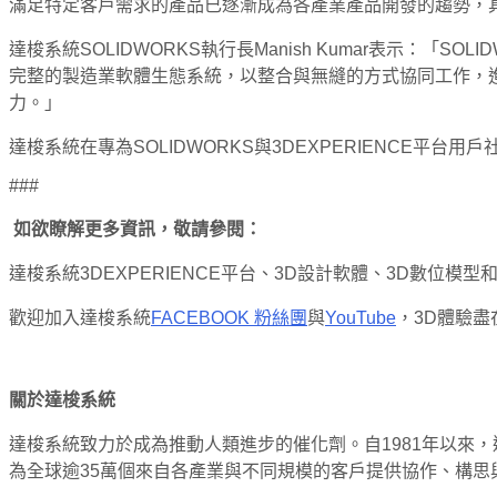
滿足特定客戶需求的產品已逐漸成為各產業產品開發的趨勢，
達梭系統SOLIDWORKS執行長Manish Kumar表示：「
完整的製造業軟體生態系統，以整合與無縫的方式協同工作，進而
力。」
達梭系統在專為SOLIDWORKS與3DEXPERIENCE平台用戶社
###
如欲瞭解更多資訊，敬請參閱：
達梭系統3DEXPERIENCE平台、3D設計軟體、3D數位模
歡迎加入達梭系統
FACEBOOK 粉絲團
與
YouTube
，3D體驗盡
關於達梭系統
達梭系統致力於成為推動人類進步的催化劑。自1981年以來，
為全球逾35萬個來自各產業與不同規模的客戶提供協作、構