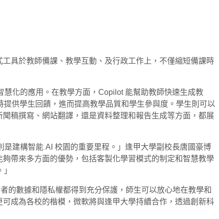
AI 技術與生成式工具於教師備課、教學互動、及行政工作上，不僅縮短備課時
政智慧化的應用。在教學方面，Copilot 能幫助教師快速生成教
時提供學生回饋，進而提高教學品質和學生參與度。學生則可以
論是在新聞稿撰寫、網站翻譯，還是資料整理和報告生成等方面，都展
ot 則是建構智能 AI 校園的重要里程。」逢甲大學副校長唐國豪博
應用能夠帶來多方面的優勢，包括客製化學習模式的制定和智慧教學
。」
，能夠確保所有使用者的數據和隱私權都得到充分保護，師生可以放心地在教學和
成功經驗更可成為各校的楷模，微軟將與逢甲大學持續合作，透過創新科