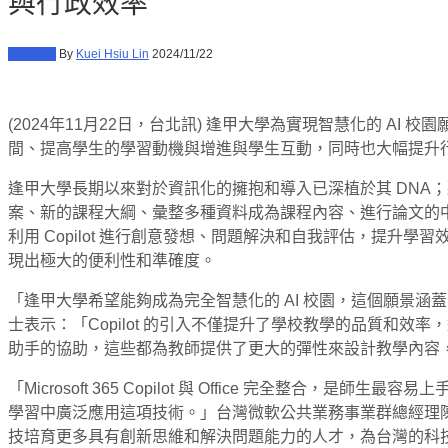
與行政效率
教育資訊
By
Kuei Hsiu Lin
2024/11/22
(2024年11月22日，台北訊) 逢甲大學為實現智慧化的 AI 校園
間、提高學生的學習動機與增進與學生互動，同時也大幅提升
逢甲大學長期以來對於資訊化的擁抱和導入已深植於其 DNA；藉由導入
案、新的課程大綱、彙整多種資料成為課程內容、進行論文的
利用 Copilot 進行創意發想、問題解決和自我評估，提升
現出極大的便利性和準確度。
「逢甲大學希望能夠成為完全智慧化的 AI 校園，這個願景涵蓋了教學
士表示：「Copilot 的引入不僅提升了學校教學的品質和
助手的協助，這些都為教師提供了更大的彈性來設計教學內容
「Microsoft 365 Copilot 與 Office 完全整
學習中廣泛應用這項技術。」台灣微軟公共業務事業群總經理陳守正表
技培育更多具有創新思維和解決問題能力的人才，為台灣的科