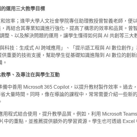
題的運用三大教學目標
升了教學品質和效率；逢甲大學人文社會學院專任助理教授曾智義老師，便以創
成果，再結合其專業知識進行強化，提高了構思的效率和品質。曾智義老
行調整、以及解決問題的運用，讓學生懂得如何與 AI 共創等三大
與科技：生成式 AI 跨域應用」、「提示語工程與 AI 數位創作
程中，提供重要的技術支援，幫助學生從基礎知識進階到 AI 數位的
備。
化教學、及專注在與學生互動
用 Microsoft 365 Copilot，以提升教材製作效
的圖片，節省大量時間。同時，像在導論的課程中，常常需要介紹一些新的技術領域
。
65 的其他應用程式結合使用，提升教學品質。例如，利用 Microsof
學生指出影片中的重點，並推薦提供額外的學習資源。學生也可透過 Exce