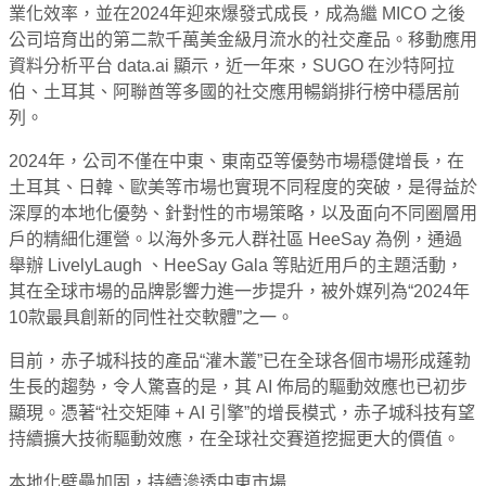
業化效率，並在2024年迎來爆發式成長，成為繼 MICO 之後
公司培育出的第二款千萬美金級月流水的社交產品。移動應用
資料分析平台 data.ai 顯示，近一年來，SUGO 在沙特阿拉
伯、土耳其、阿聯酋等多國的社交應用暢銷排行榜中穩居前
列。
2024年，公司不僅在中東、東南亞等優勢市場穩健增長，在
土耳其、日韓、歐美等市場也實現不同程度的突破，是得益於
深厚的本地化優勢、針對性的市場策略，以及面向不同圈層用
戶的精細化運營。以海外多元人群社區 HeeSay 為例，通過
舉辦 LivelyLaugh 、HeeSay Gala 等貼近用戶的主題活動，
其在全球市場的品牌影響力進一步提升，被外媒列為“2024年
10款最具創新的同性社交軟體”之一。
目前，赤子城科技的產品“灌木叢”已在全球各個市場形成蓬勃
生長的趨勢，令人驚喜的是，其 AI 佈局的驅動效應也已初步
顯現。憑著“社交矩陣 + AI 引擎”的增長模式，赤子城科技有望
持續擴大技術驅動效應，在全球社交賽道挖掘更大的價值。
本地化壁壘加固，持續滲透中東市場