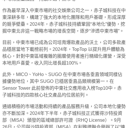
作為最早深入中東市場的社交娛樂公司之一，赤子城科技在中
東深耕多年，構建了強大的本地化團隊和用戶基礎，形成深厚
的競爭壁壘。2024年，赤子城科技持續鞏固“本地化”優勢，挖
掘中東北非這一戰略市場的增長空間，逐步“滲透中東市場”。
目前，中東市場已成為公司培育爆款產品的沃土，公司多款產
品穩居當地下載榜前列。2024年，TopTop 以提升用戶體驗為
核心，針對中東區域複雜的圈層使用者進行精細化運營，深受
本地用戶喜愛，收入同比增長超100%。
此外，MICO、YoHo、SUGO 在中東市場各垂直領域同樣佔
據優勢地位，其中 SUGO 已穩居垂直品類規模第一。在
Sensor Tower 此前發佈的中東社交應用收入榜Top10中，赤
子城科技的四款核心社交產品均位居前列。
通過積極的市場活動和持續的產品服務升級，公司本地化優勢
亦不斷加深。2024年下半年，赤子城科技正式獲得沙特投資
部（MISA）頒發的區域總部許可證（RHQ License）。9月
26日，公司與沙特投資部（MISA）在利雅德聯合舉辦了以“連