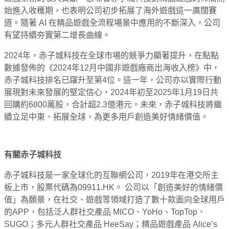
始進入收穫期，也表明公司初步拓展了海外遊戲這一廣闊賽
道。隨著 AI 在精品遊戲全流程場景中應用的不斷深入，公司
有望持續夯實第二增長曲線。
2024年，赤子城科技在全球市場的競爭力顯著提升，在點點
數據發佈的《2024年12月中國非遊戲廠商出海收入榜》中，
赤子城科技排名已躍升至第4位。這一年，公司亦以實際行動
展現對未來發展的堅定信心，2024年初至2025年1月19日共
回購約6800萬股，合計超2.3億港元。未來，赤子城科技將繼
續立足中東、拓展全球，為更多用戶創造美好情緒價值。
有關赤子城科技
赤子城科技是一家全球化的互聯網公司，2019年在港交所主
板上市，股票代碼為09911.HK。 公司以「創造美好的情緒價
值」為願景，在社交、遊戲等領域打造了數十款面向全球用戶
的APP，包括泛人群社交產品 MICO、YoHo、TopTop、
SUGO；多元人群社交產品 HeeSay；精品遊戲產品 Alice’s