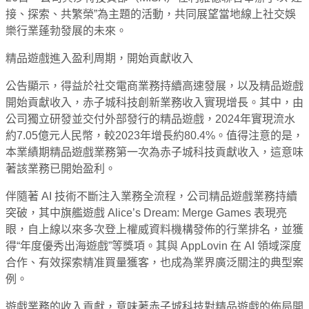
接、探索、共繁榮”為主題的活動，共同展望當地線上社交娛
樂行業蓬勃發展的未來。
精品遊戲進入盈利周期，開始貢獻收入
公告顯示，得益於社交電商業務持續高速發展，以及精品遊戲
開始貢獻收入，赤子城科技創新業務收入實現增長。其中，由
公司獨立研發並交付外部發行的精品遊戲，2024年實現流水
約7.05億元人民幣，較2023年增長約80.4%。值得注意的是，
本業績期精品遊戲業務第一次為赤子城科技貢獻收入，這意味
著該業務已開始盈利。
伴隨著 AI 技術不斷注入業務全流程，公司精品遊戲業務持續
突破，其中旗艦遊戲 Alice’s Dream: Merge Games 表現亮
眼，自上線以來多次登上權威資料機構發佈的行業排名，並獲
得“年度優秀出海遊戲”等獎項。其與 AppLovin 在 AI 領域深度
合作、有效探索精准買量獲客，也成為業界廣泛關注的典型案
例。
遊戲業務的收入貢獻，意味著赤子城科技對精品遊戲的佈局開