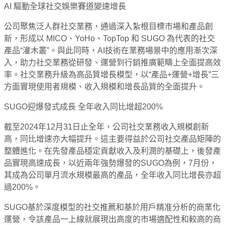
AI 驅動全球社交娛樂賽道變速增長
公司聚焦泛人群社交業務，通過深入紮根目標市場和產品創
新，形成以 MICO、YoHo、TopTop 和 SUGO 為代表的社交
產品“灌木叢”。與此同時，AI技術在業務場景中的應用漸次深
入，助力社交業務從研發、運營到行銷推廣範疇上全面提高效
率。社交業務升級為高品質增長模型，以“產品+運營+增長”三
方面實現使用者規模、收入規模和增長品質的全面提升。
SUGO迎爆發式成長 全年收入同比增超200%
截至2024年12月31日止全年，公司社交業務收入規模創新
高，同比增速亦大幅提升。這主要得益於公司社交產品矩陣的
整體進化。在先發產品穩定貢獻收入及利潤的基礎上，後發產
品實現高速成長，以近兩年強勢爆發的SUGO為例，7月份，
其成為公司單月流水規模最高的產品，全年收入同比增長亦超
過200%。
SUGO基於深度模型的社交推薦和基於用戶精准分析的商業化
運營，令該產品一上線就展現出高度的市場適配性和較高的商