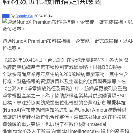
鞋材數位化設備指定供應商
新聞
By
Bonnie Wu
2024/10/14
透過NunoX Premium布料掃描機，企業能一鍵完成掃描，以
位檔案。
【2024年10月14日，台北訊】在全球淨零趨勢下，各大國際
品牌商與紡織產業無不積極制定減碳策略。根據BBC報導，
全球快時尚產業每年產生約9,200萬噸紡織廢棄物，其中包含
打樣、製造過程的資源浪費以及生產後的消費與丟棄等。在
《台灣2050淨零排放路徑及策略》中，紡織業更被列為重點
淨零轉型產業之一。為了協助紡織產業與其供應鏈實現ESG
目標，專注於協助紡織業數位化轉型的台灣AI新創
聯覺科技
(NunoX)
宣布成為國際知名運動品牌Under Armour運動鞋供
應鏈的指定鞋材數位化合作夥伴。這標誌著NunoX在科技紡
織領域的重要突破，也展現了在數位材料(material
digitization)及人工智慧(Artificial Intelligence)技術上的產業領