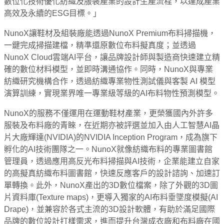
數位化技術優化紡織及服裝產業的設計生產流程，以達成產業
高效及永續的ESG目標。」
NunoX讓鞋材及組裝廠能透過NunoX Premium布料掃描機，
一鍵完成掃描建檔，精準還原數位布料擬真度；並透過
NunoX Cloud雲端AI平台，讓品牌設計師與製造商快速建立精
確的數位材料模型，並即時溝通協作。同時，NunoX與專業
紡織研究機構合作，透過紡織專業物性測試儀與客製 AI 模型
演算訓練，實現業界唯一專業級等級的AI布料物性預測模型。
NunoX的服務不僅運用在運動鞋材產業，更榮獲國內外許多
服裝及布料廠的青睞，在近期亦被評選並加入由人工智慧AI晶
片大廠輝達(NVIDIA)的NVIDIA Inception Program，成為旗下
孵化的AI技術團隊之一。NunoX就像紡織布料的專業圖書館
管理員，透過應用高反光布料掃描與AI技術，企業能建立自家
的高擬真紡織布料圖書館，快速反應客戶的設計諮詢、加速訂
單轉換。此外，NunoX產出的3D數位檔案，除了外觀的3D圖
片資料庫(Texture maps)，更導入獨家的AI布料垂墜度模擬(AI
Drape)，並兼容於各式主流的3D設計軟體，有助於滿足國際
品牌的數位設計打樣需求，進而提升台灣成衣廠和布料廠在國