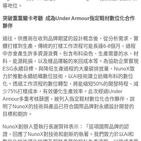
導地位。
突破重重關卡考驗
成為
Under Armour
指定鞋材數位化合作
夥伴
過往，供應商在收到品牌期望的設計概念後，從分析需求、實
體打樣到生產，傳統的打樣工作流程可能長達6-8個月，過程
中亦會產生許多資源浪費，包含布料染色、生產需要的水、材
料、能源耗損，以及樣品運輸的來回成本等。為協助企業實現
ESG永續目標，與降低生產過程的大量碳排放量，NunoX致
力於推動永續紡織數位技術，以AI技術建立紡織布料的數位
化。透過工作流程的數位轉型，將能縮短50%的開發時程、減
少75%打樣成本，有效優化生產效率。此次經過Under
Armour多重考核篩選，被列入指定鞋材數位化合作夥伴，說
明了NunoX的技術與產品已符合國際品牌對永續設計開發的
目標和期許。
NunoX創辦人暨執行長謝賀祥表示：「這項國際品牌的認
證，回應了NunoX對技術和創新的執著。我們致力於以AI和