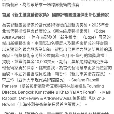
領銜藝廊，為觀眾帶來一場跨界藝術的盛宴。
首屆《新生維度藝術家獎》 國際評審團遴選傑出新銳藝術家
為表彰新銳藝術家於當代藝術領域的創新與突破，2025年台
北當代藝術博覽會首度設立《新生維度藝術家獎》（Edge
Artist Award），旨在表彰參與「新生維度」（Edge）展區的
傑出新銳藝術家。由國際知名策展人及藝評家組成的評審團，
以其獨到的眼光與專業知識，評選出最具潛力與創新思維的藝
術家。得獎藝術家將於公眾開幕日5月9日舉行的頒獎典禮上
揭曉，並獲得獎金10,000美元，期待此獎項能夠激勵更多年
輕藝術家勇於探索、挑戰自我，為當代藝術帶來更多元豐富的
面貌。本屆評審團成員包括：賴香伶（新北市美術館館長）、
李玉玲（亞洲大學現代美術館館長）、Stefano Rabolli
Pansera（曼谷藝術廳暨考艾藝術森林創始總監Founding
Director, Bangkok Kunsthalle & Khao Yai Art Forest）、Mark
Rappolt（ArtReview & ArtReview Asia 總編輯）和X Zhu-
Nowell（上海外灘美術館館長暨首席策展人）。