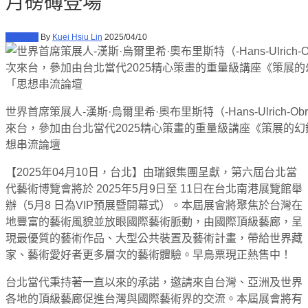
月磅礡登場
北部展會
By
Kuei Hsiu Lin
2025/04/10
世界首席策展人-漢斯·烏爾里希·奧布里斯特（-Hans-Ulrich-Obr
來台，參加由台北當代2025精心策畫的重量級講座《策展的
想串流論壇
【2025年04月10日，台北】由瑞銀集團呈獻，第六屆台北當
代藝術博覽會將於 2025年5月9日至 11日在台北南港展覽館舉
辦（5月8 日為VIP預展暨開幕式）。本屆展會將聚焦於台灣在
地豐富的藝術風貌並放眼國際藝術脈動，由國際頂級藝廊，呈
現最優質的藝術作品、大型公共裝置及藝術計畫，帶給世界藏
家、藝術愛好者更多層次的藝術體驗。早鳥票現正熱售中！
台北當代秉持著一直以來的承諾，邀請來自台灣、亞洲及世界
各地的頂級藝廊促進台灣與國際藝術界的交流。本屆展會將有