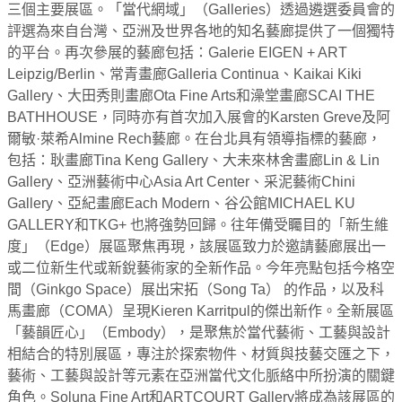
三個主要展區。「當代網域」（Galleries）透過遴選委員會的
評選為來自台灣、亞洲及世界各地的知名藝廊提供了一個獨特
的平台。再次參展的藝廊包括：Galerie EIGEN + ART
Leipzig/Berlin、常青畫廊Galleria Continua、Kaikai Kiki
Gallery、大田秀則畫廊Ota Fine Arts和澡堂畫廊SCAI THE
BATHHOUSE，同時亦有首次加入展會的Karsten Greve及阿
爾敏·萊希Almine Rech藝廊。在台北具有領導指標的藝廊，
包括：耿畫廊Tina Keng Gallery、大未來林舍畫廊Lin & Lin
Gallery、亞洲藝術中心Asia Art Center、采泥藝術Chini
Gallery、亞紀畫廊Each Modern、谷公館MICHAEL KU
GALLERY和TKG+ 也將強勢回歸。往年備受矚目的「新生維
度」（Edge）展區聚焦再現，該展區致力於邀請藝廊展出一
或二位新生代或新銳藝術家的全新作品。今年亮點包括今格空
間（Ginkgo Space）展出宋拓（Song Ta） 的作品，以及科
馬畫廊（COMA）呈現Kieren Karritpul的傑出新作。全新展區
「藝韻匠心」（Embody），是聚焦於當代藝術、工藝與設計
相結合的特別展區，專注於探索物件、材質與技藝交匯之下，
藝術、工藝與設計等元素在亞洲當代文化脈絡中所扮演的關鍵
角色。Soluna Fine Art和ARTCOURT Gallery將成為該展區的