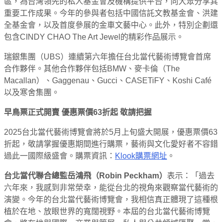
區，為台灣領先的私人基金會及機構提供平台，向大眾分享其
重要工作成果。今年的參與者包括中國信託文教基金會、洪建
全基金會，以及首度參展的金車文藝中心。此外，特別企劃還
包含CINDY CHAO The Art Jewel的精彩作品展示。
瑞銀集團（UBS）連續第六年擔任台北當代藝術博覽會首席
合作夥伴。其他合作夥伴包括BMW、麥卡倫（The
Macallan）、Gaggenau、Gucci、CASETiFY、Koshi Café
以及寒舍集團。
早鳥票正式開賣 優惠票價63折起 敬請把握
2025台北當代藝術博覽會將於5月上旬盛大開展，優惠票價63
折起，敬請掌握優惠期間進行購票，藝術與文化愛好者不容錯
過此一國際級盛會。購票資訊：
Klook購票網址
。
台北當代聯合總監岳鴻飛（Robin Peckham）
表示：「過去
六年來，我感到非常榮幸，能從台北的視角來觀察當代藝術的
演變。今年的台北當代藝術博覽會，我相信真正體現了這種根
植於在地、放眼世界的寬闊視野。本屆的台北當代藝術博覽