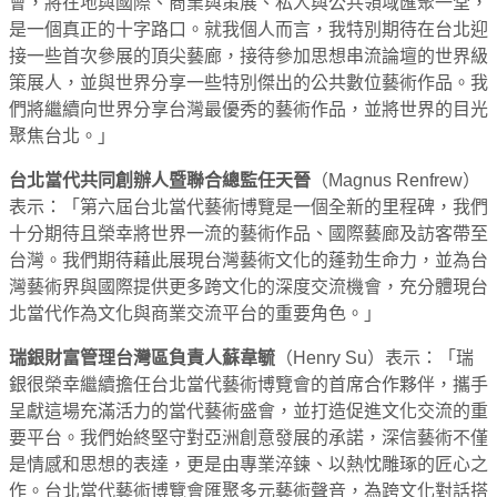
會，將在地與國際、商業與策展、私人與公共領域匯聚一堂，
是一個真正的十字路口。就我個人而言，我特別期待在台北迎
接一些首次參展的頂尖藝廊，接待參加思想串流論壇的世界級
策展人，並與世界分享一些特別傑出的公共數位藝術作品。我
們將繼續向世界分享台灣最優秀的藝術作品，並將世界的目光
聚焦台北。」
台北當代共同創辦人暨聯合總監任天晉
（Magnus Renfrew）
表示：「第六屆台北當代藝術博覽是一個全新的里程碑，我們
十分期待且榮幸將世界一流的藝術作品、國際藝廊及訪客帶至
台灣。我們期待藉此展現台灣藝術文化的蓬勃生命力，並為台
灣藝術界與國際提供更多跨文化的深度交流機會，充分體現台
北當代作為文化與商業交流平台的重要角色。」
瑞銀財富管理台灣區負責人蘇韋毓
（Henry Su）表示：「瑞
銀很榮幸繼續擔任台北當代藝術博覽會的首席合作夥伴，攜手
呈獻這場充滿活力的當代藝術盛會，並打造促進文化交流的重
要平台。我們始終堅守對亞洲創意發展的承諾，深信藝術不僅
是情感和思想的表達，更是由專業淬鍊、以熱忱雕琢的匠心之
作。台北當代藝術博覽會匯聚多元藝術聲音，為跨文化對話搭