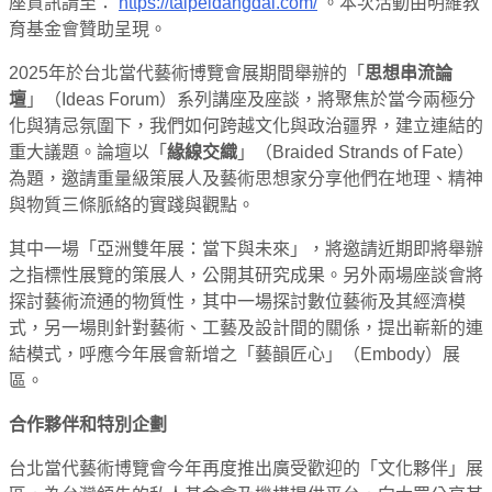
座資訊請至：
https://taipeidangdai.com/
。本次活動由明維教
育基金會贊助呈現。
2025年於台北當代藝術博覽會展期間舉辦的「
思想串流論
壇
」（Ideas Forum）系列講座及座談，將聚焦於當今兩極分
化與猜忌氛圍下，我們如何跨越文化與政治疆界，建立連結的
重大議題。論壇以「
緣線交織
」（Braided Strands of Fate）
為題，邀請重量級策展人及藝術思想家分享他們在地理、精神
與物質三條脈絡的實踐與觀點。
其中一場「亞洲雙年展：當下與未來」，將邀請近期即將舉辦
之指標性展覽的策展人，公開其研究成果。另外兩場座談會將
探討藝術流通的物質性，其中一場探討數位藝術及其經濟模
式，另一場則針對藝術、工藝及設計間的關係，提出嶄新的連
結模式，呼應今年展會新增之「藝韻匠心」（Embody）展
區。
合作夥伴和特別企劃
台北當代藝術博覽會今年再度推出廣受歡迎的「文化夥伴」展