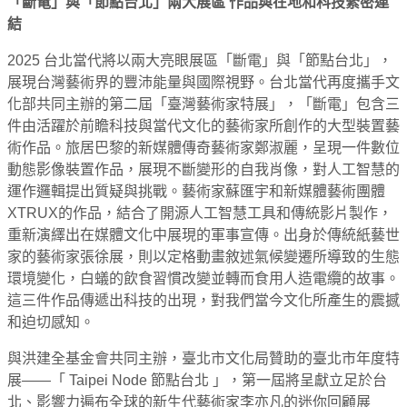
「斷電」與「節點台北」兩大展區 作品與在地和科技緊密連
結
2025 台北當代將以兩大亮眼展區「斷電」與「節點台北」，
展現台灣藝術界的豐沛能量與國際視野。台北當代再度攜手文
化部共同主辦的第二屆「臺灣藝術家特展」，「斷電」包含三
件由活躍於前瞻科技與當代文化的藝術家所創作的大型裝置藝
術作品。旅居巴黎的新媒體傳奇藝術家鄭淑麗，呈現一件數位
動態影像裝置作品，展現不斷變形的自我肖像，對人工智慧的
運作邏輯提出質疑與挑戰。藝術家蘇匯宇和新媒體藝術團體
XTRUX的作品，結合了開源人工智慧工具和傳統影片製作，
重新演繹出在媒體文化中展現的軍事宣傳。出身於傳統紙藝世
家的藝術家張徐展，則以定格動畫敘述氣候變遷所導致的生態
環境變化，白蟻的飲食習慣改變並轉而食用人造電纜的故事。
這三件作品傳遞出科技的出現，對我們當今文化所產生的震撼
和迫切感知。
與洪建全基金會共同主辦，臺北市文化局贊助的臺北市年度特
展——「 Taipei Node 節點台北 」，第一屆將呈獻立足於台
北、影響力遍布全球的新生代藝術家李亦凡的迷你回顧展