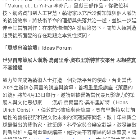
「Making of…Li Yi-Fan李亦凡」呈獻三部作品，從數位科
技、網路資訊到人工智慧，藝術家以充斥冷僻知識與個人囈語
的後設敘事，將技術革命的理想與失落共冶一爐，並進一步延
伸至其當前創作：在來勢洶洶的AI發展趨勢下，關於人類創造
超我後所面臨的存在難題之本質性探問。
「
思想串流論壇」Ideas Forum
世界首席策展人漢斯·烏爾里希·奧布里斯特首次來台 思想盛宴
不容錯過
致力於完成為藝術人士打造一個對話平台的使命，台北當代
2025主辦精心策畫的講座與論壇，首場重量級講座《策展的
幻鏡》將於4月13日舉行，邀請到被譽為當代最具影響力的策
展人與文化思想家——漢斯·烏爾里希·奧布里斯特（ Hans
Ulrich Obrist ），倫敦蛇形畫廊藝術總監，奧布里斯特以其前
瞻性的藝術視野和對文化未來的深刻洞察聞名，數十年來與全
球最傑出的藝術家、建築師、科學家與音樂家對話，激發無數
創新思維。這場重量級講座，絕對是不容錯過的思想盛宴。講