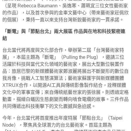
（呈現 Rebecca Baumann、吳逸寒、蕭珮宜三位女性藝術家
的作品），以及首次參與的金車文藝中心（帶來藝術家莊佩欣
的個展），秉持一直以來支持台灣新銳藝術家的一貫承諾。
「斷電」與「節點台北」兩大展區 作品與在地和科技緊密連
結
台北當代將再度與文化部合作，舉辦第二屆「台灣藝術家特
展」，本屆主題為「斷電」（Pulling the Plug），邀請三位
活躍於科技與當代文化領域的藝術家，展出大型數位裝置作
品：旅居巴黎的新媒體藝術家鄭淑麗將展出不斷變形的數位自
我肖像，挑戰人工智慧演算法；藝術家蘇匯宇與新媒體團體
XTRUX合作，以開源AI工具與傳統影像製作結合，詮釋媒體
文化中的軍事宣傳；來自傳統紙藝世家的張徐展，則透過定格
動畫，描繪白蟻因生態劇變而轉向啃食電纜的故事。三件作品
共同傳遞出科技衝擊下的文化震撼與急迫感。
今年，台北當代將首度推出年度特展「節點台北」（Taipei
Node），聚焦具全球潛力的台北藝術家。首屆主題為