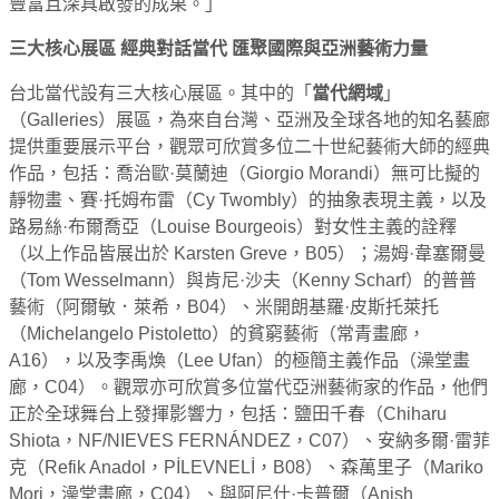
豐富且深具啟發的成果。」
三大核心展區 經典對話當代 匯聚國際與亞洲藝術力量
台北當代設有三大核心展區。其中的「
當代網域
」
（Galleries）展區，為來自台灣、亞洲及全球各地的知名藝廊
提供重要展示平台，觀眾可欣賞多位二十世紀藝術大師的經典
作品，包括：喬治歐·莫蘭迪（Giorgio Morandi）無可比擬的
靜物畫、賽·托姆布雷（Cy Twombly）的抽象表現主義，以及
路易絲·布爾喬亞（Louise Bourgeois）對女性主義的詮釋
（以上作品皆展出於 Karsten Greve，B05）；湯姆·韋塞爾曼
（Tom Wesselmann）與肯尼·沙夫（Kenny Scharf）的普普
藝術（阿爾敏．萊希，B04）、米開朗基羅·皮斯托萊托
（Michelangelo Pistoletto）的貧窮藝術（常青畫廊，
A16），以及李禹煥（Lee Ufan）的極簡主義作品（澡堂畫
廊，C04）。觀眾亦可欣賞多位當代亞洲藝術家的作品，他們
正於全球舞台上發揮影響力，包括：鹽田千春（Chiharu
Shiota，NF/NIEVES FERNÁNDEZ，C07）、安納多爾·雷菲
克（Refik Anadol，PİLEVNELİ，B08）、森萬里子（Mariko
Mori，澡堂畫廊，C04）、與阿尼什·卡普爾（Anish