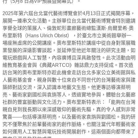
行（5月8 日為VIP預展暨開幕式）。
2025年第六屆台北當代藝術博覽會於4月13日正式揭開序幕，
展開一連串文化活動。主辦單位台北當代藝術博覽會特別邀請
享譽全球的策展人、倫敦蛇形畫廊藝術總監漢斯·烏爾里希·奧
布里斯特（Hans Ulrich Obrist），於臺北市立美術館舉辦一
場座無虛席的公開講座。奧布里斯特於講座中從自身對策展職
業發展的深遠影響談起，並延伸至他近年關注的研究主題，如
電玩遊戲與人工智慧，內容廣博且深具啟發性。此次活動由明
維教育基金會與《典藏ARTCO》雜誌鼎力支持促成。首次造
訪台灣的奧布里斯特亦趁此機會走訪台北多家公立美術館與私
人藝術基金會，親身與數十位來自不同世代的台灣藝術家與建
築師對話交流，深入認識本地藝文生態。他更專訪導演蔡明
亮、藝術家劉國松與袁旃等人，透過實地參與，體驗台北藝廊
社群的豐富脈動與文化活力。奧布里斯特表示：「能夠在台灣
親自見到我長期以來深感敬仰的藝術先驅，真的令人感到非常
驚喜——包括導演蔡明亮，以及藝術家袁旃與劉國松。我的研
究不僅聚焦於前輩藝術家的創作脈絡，也關注當代年輕藝術家
如何運用人工智慧與電玩技術開展創作，這兩個面向都帶來了