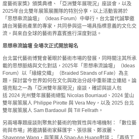
度藝術家獎》頒獎典禮、「亞洲雙年展現況」座談會，以及
2025年台北雙年展策展團隊的特別分享，以上活動皆將於
「思想串流論壇」（Ideas Forum）中舉行。台北當代誠摯邀
請台灣藝術產業的專家，共同參與這一場具指標意義的文化交
流，與來自全球的藝術界嘉賓進行深度對話。
思想串流論壇 全場次正式開放報名
台北當代藝術博覽會著眼於藝術市場的發展，同時關注其所承
載的思想脈絡與文化對話，2025年「思想串流論壇」（Ideas
Forum）以「緣線交織」（Braided Strands of Fate）為主
題，探討當今世界如何在文化與政治分歧中重新建立連結。論
壇亮點之一為「亞洲雙年展現況」座談，確認與談人包
括 2024 光州雙年展藝術總監 Nicolas Bourriaud、2024 釜山
雙年展策展人 Philippe Pirotte 與 Vera Mey，以及 2025 台北
雙年展策展人 Sam Bardaouil 與 Till Fellrath。
另兩場專題座談則聚焦於藝術的物質性與市場機制：「數位藝
術與市場」將邀請藝術家蘇匯宇、張徐展、鄭淑麗、
Shavonne Wang，與策展人Shao-An Huang對談；「再造工