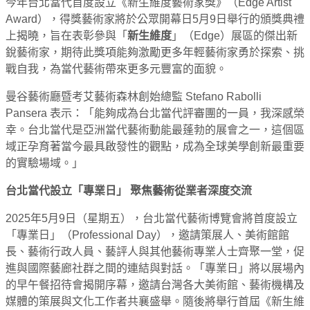
今年台北當代首度設立《新生維度藝術家獎》（Edge Artist
Award），得獎藝術家將於公眾開幕日5月9日舉行的頒獎典禮
上揭曉，旨在表彰參與「
新生維度
」（Edge）展區的傑出新
銳藝術家，期待此獎項能夠激勵更多年輕藝術家勇於探索、挑
戰自我，為當代藝術帶來更多元豐富的面貌。
曼谷藝術廳暨考艾藝術森林創始總監 Stefano Rabolli
Pansera 表示：「能夠成為台北當代評審團的一員，我深感榮
幸。台北當代是亞洲當代藝術動能最蓬勃的展會之一，這個區
域正孕育著當今最具啟發性的觀點，成為全球美學創新最重要
的實驗場域。」
台北當代設立「專業日」 聚焦藝術從業者深度交流
2025年5月9日（星期五），台北當代藝術博覽會將首度設立
「專業日」（Professional Day），邀請策展人、美術館館
長、藝術行政人員、藝評人與其他藝術專業人士齊聚一堂，促
進與國際藝廊社群之間的連結與對話。「專業日」將以展場內
的早午餐招待會揭開序幕，邀請台灣各大美術館、藝術機構及
媒體的策展與文化工作者共襄盛舉。隨後將舉行首屆《新生維