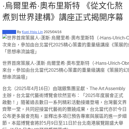
·烏爾里希·奧布里斯特 《從文化熬
煮到世界建構》講座正式揭開序幕
北部展會
By
Kuei Hsiu Lin
2025/04/16
世界首席策展人-漢斯·烏爾里希·奧布里斯特（-Hans-Ulrich-Obr
來台，參加由台北當代2025精心策畫的重量級講座《策展的
想串流論壇」
台北（2025年4月16日）由瑞銀集團呈獻、The Art Assembly
主辦，台北當代藝術博覽會欣然宣布：「2025年度展會正式
啟動！」隨著過去數日一系列精彩活動接連登場，台灣藝文界
齊聚一堂，共同迎接當代藝術的豐饒成果，台北當代亦於今日
公布更多展會亮點，並釋出多項已預告專案與展區的進一步細
節。本屆博覽會將於5月9日至11日於台北南港展覽館盛大舉