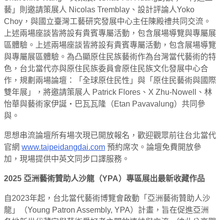
藝」則邀請策展人 Nicolas Tremblay、設計評論人Yoko
Choy，與國立臺灣工藝研究發展中心主任陳殿禮共同交流。
上述兩場座談皆將設有貴賓專屬活動，包含展場導覽與專屬展
區體驗。上述兩場座談皆將設有貴賓專屬活動，包含展場導覽
與專屬展區體驗。為凸顯原住民族藝術作為台灣當代藝術的特
色，台北當代亦與原住民族委員會原住民族文化發展中心合
作，規劃兩場論壇：「全球原住民性」與「原住民藝術與國際
雙年展」，將邀請策展人 Patrick Flores、X Zhu-Nowell、林
怡華與藝術家伊誕・巴瓦瓦隆（Etan Pavavalung）共同參
與。
思想串流論壇所有場次現已開放報名，歡迎觀眾前往台北當代
官網
www.taipeidangdai.com
預約席次。論壇免費開放參
加，現場提供中英文同步口譯服務。
2025
亞洲藝術贊助人沙龍（YPA）專區展出最新收藏作品
自2023年起，台北當代藝術博覽會啟動「亞洲藝術贊助人沙
龍」（Young Patron Assembly, YPA）計畫，旨在促進亞洲