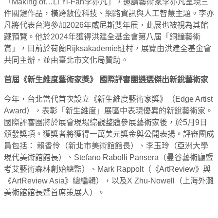
「Making of…Li Yi-Fan李亦凡」，邀請藝術家李亦凡呈現三
件關鍵作品，橫跨數位科技、網路資訊與人工智慧主題。李亦
凡將代表台灣參加2026年威尼斯雙年展，此展也被視為其館
藏預覽。他於2024年獲得洪建全基金會第八屆「銅鐘藝術
賞」，目前於荷蘭Rijksakademie駐村，展覽由洪建全基金會
共同主辦，並由臺北市文化局贊助。
首屆《新生維度藝術家獎》 國際評審團遴選傑出新銳藝術家
今年，台北當代首次設立《新生維度藝術家獎》（Edge Artist
Award），表彰「新生維度」展區中表現優異的新銳藝術家。
國際評審團將於展會現場綜觀整體參展藝術家後，於5月9日
頒發獎項。獲獎者將獲得一萬美元獎金與公開表揚。評審團成
員包括： 賴香伶（新北市美術館館長）、李玉玲（亞洲大學
現代美術館館長）、Stefano Rabolli Pansera（曼谷藝術廳暨
考艾藝術森林創始總監）、Mark Rappolt（《ArtReview》與
《ArtReview Asia》總編輯），以及X Zhu-Nowell（上海外灘
美術館館長暨首席策展人）。