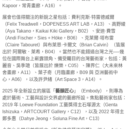
Kapoor，常青畫廊，A16）。
展會也值得關注的新銳之星包括：費利克斯·特雷德威爾
（Felix Treadwell，DOPENESS ART LAB，A13）、高野綾
（Aya Takano，Kaikai Kiki Gallery，B02）、安迪·費雪
（Andi Fischer，Sies + Höke，B06）、克萊爾·塔布雷
（Claire Tabouret）與布萊恩·卡爾文（Brian Calvin）（皆展
出於 阿爾敏．萊希，B04）。當然也不能錯過台灣之光──幾
位在國際舞台上嶄露頭角、備受矚目的台灣藝術家，包括：黃
麗音、吳季璁（皆展出於 爍樂，C05）、陳界仁（大未來林
舍畫廊，A11）、葉子奇（月臨畫廊，B09 與 亞洲藝術中
心，A06），以及許尹緒（Art Space 3，A14）。
2025 年全新設立的展區「
藝韻匠心
」（Embody），則專為
處於藝術、工藝與設計交界處的藝廊所設。焦點藝術家包括：
2019 年 Loewe Foundation 工藝獎得主石塚源太（Genta
Ishizuka，ARTCOURT Gallery，C12），以及 2022 年得主
鄭多惠（Dahye Jeong，Soluna Fine Art，C13）