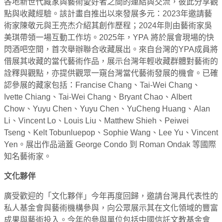
各地新世代藏家與藝術愛好者之間的連結與交流，彼此分享觀
點與收藏經驗。該計畫自推出以來發展多元：2023年邀請藝
術家陳敬元與王亮杰介紹其創作歷程；2024年則由藝術家吳
美琪帶領一場互動工作坊。2025年，YPA 將於展會現場的快
閃酒吧空間，首次舉辦聯合收藏展出。來自台灣的YPA成員將
借展其收藏的當代藝術作品，展示台灣年輕收藏群體對藝術的
詮釋與觀點，亦提供觀眾一窺台灣當代藝術發展的機會。已確
認參展的藏家包括：Francise Chang、Tai-Wei Chang、
Ivette Chiang、Tai-Wei Chang、Bryant Chao、Albert
Chow、Yuyu Chen、Yuyu Chen、YuCheng Huang、Alan
Li、Vincent Lo、Louis Liu、Matthew Shieh、Peiwei
Tseng、Kelt Tobunluepop、Sophie Wang、Lee Yu、Vincent
Yen。展出作品涵蓋 George Condo 到 Roman Ondak 等國際
知名藝術家。
文化夥伴
廣受歡迎的「文化夥伴」今年再度回歸，邀請台灣具代表性的
私人基金會與藝術機構參與，向公眾展示其在文化領域的豐富
成果與藝術投入。今年的參與單位包括中國信託文教基金會