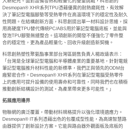
入新紀元。面對設備發熱和輕量化的雙重挑戰，科思創的
Desmopan® XHR系列TPU憑藉優異的耐熱磨耗性，有效解
決了筆記型電腦腳墊等受熱零件在高溫環境下的穩定性及耐久
性問題。在結構創新方面，科思創提出單一材料設計思維，採
用高硬度TPU替代傳統PC/ABS用於筆記型電腦底板，並能與
發泡TPU腳墊無縫整合。這項創新的開發不僅強化了零件整
合的穩定性，更為產品輕量化、回收升級創造新契機。
科思創熱塑性聚氨酯事業部台灣區銷售負責人楊政遠表示：
「台灣是全球筆記型電腦和半導體產業的重要基地，針對電競
筆記型電腦推升材料性能的新標準，我們正與領先的ODM台
廠緊密合作。Desmopan® XHR系列在筆記型電腦受熱零件
上的應用可提升設備的使用壽命和可靠性，同時我們也在積極
推動創新結構設計的測試，為產業帶來更多可能性。」
拓展應用邊界
物聯網的廣泛覆蓋，帶動材料規格提升以強化環境適應力。
Desmopan® IT系列憑藉出色的包覆成型性能，為高速智慧路
由器提供了創新設計方案。它能與路由器外觀面板及底板的