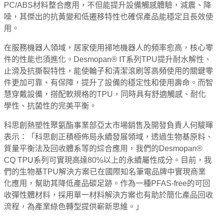
PC/ABS材料整合應用，不但能提升設備觸感體驗，減震、降
噪，其傑出的抗黃變和低遷移特性也確保產品能穩定且長效使
用。
在服務機器人領域，居家使用掃地機器人的頻率愈高，核心零
件的性能也須進化。Desmopan® IT系列TPU提升耐水解性、
止滑及抗撕裂特性，能使輪子和清潔滾刷等高頻使用的關鍵零
件更加可靠、有保障，提升了設備的穩定性和使用壽命。而智
慧穿戴設備，搭配軟規格的TPU，同時具有舒適觸感、耐化
學性、抗菌性的完美平衡。
科思創熱塑性聚氨酯事業部亞太市場銷售及開發負責人何駿暉
表示：「科思創正積極佈局永續發展領域，透過生物基原料、
質量平衡法及回收體系等的綜合應用，我們的Desmopan®
CQ TPU系列可實現高達80%以上的永續屬性成分。目前，我
們的生物基TPU解決方案已在國際知名筆電品牌中實現商業
化應用，幫助其降低產品碳足跡。作為一種PFAS-free的可回
收彈性體材料，採用單一材料解決方案也有助於簡化產品回收
流程，為產業綠色轉型提供嶄新思維。」