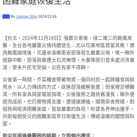
困難家庭恢復生活
新聞
By
Joanne Shiu
2024/11/18
【台北，2024年11月18日】強震災害後，接二連三的颱風來
襲，全台各地嚴重災情持續發生…尤以花東地區首當其衝！康
芮颱風過境後，花蓮卓溪鄉南安部落發生嚴重災情，唯一聯外
道路中斷，部落房屋遭土石流掩埋，大量降雨引發多處河流暴
漲，使多戶民宅受損，災民有家不得歸。
災後第一時間，芥菜種會帶著物資，偕同村民一起將糧食與飲
用水，以人力傳送的方式，送進部落緩解急需；但家裡淤積難
清，所有家具與家電皆損壞，災後復原之路依舊漫長；聯外便
道完成前，也仍需物資支援，便道搶通後，還需房舍修繕，對
弱勢與經濟困難家庭，皆是嚴重的負荷！盼望各界伸出援手，
共助每個受災的困難家庭早日恢復生活，傳遞溫暖的關懷與盼
望。
助災民挺過最艱困
的
時期
，立即伸出援手
：