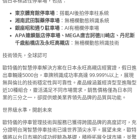
個日本標誌性停車場，包括：
東京體育館停車場
：搭載AI後拍停車柱系統
湘南武田製藥停車場
：無柵欄動態辨識系統
銀座昭和通り駐車場
：AI有柵欄停車場
APA連鎖飯店停車場、MEGA唐吉訶德川崎店、丹尼斯
千歳船橋店及永旺高襯店
：無柵欄動態辨識技術
技術領先，全球認可
歐特儀的智慧停車解決方案在日本永旺高襯店經實證，假日進
出車輛達5000台，車牌辨識成功率高達 99.999%以上，展現
無與倫比的技術穩定性與可靠性。產品線涵蓋經濟型至進階型
近10種組合，靈活滿足不同市場需求，銷售價格僅為日本同
業的三分之一，卻提供媲美業界領先品牌的品質與功能。
世界級水準，開創未來
歐特儀的停車管理技術與服務已獲得跨國品牌的高度認可，充
分證明台灣智慧停車技術已達世界頂尖水平。展望未來，歐特
儀將以台日市場的成功經驗為基礎，積極拓展全球市場，並聚