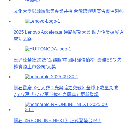
文化大學以論壇聚集專業共探 台灣媒體與廣告市場趨勢
2025 Lenovo Accelerate 通路展望大會 助力企業擴展 AI
成功之路
匯通達榮獲2025“金鯤鵬”中國財經價值榜 “最佳ESG 先
鋒實踐上市公司”大獎
網石歡慶《七大罪：光與暗之交戰》全球下載量突破
7,777萬「7777萬下載神之慶典」更新登場
網石《RF ONLINE NEXT》正式登陸台灣！