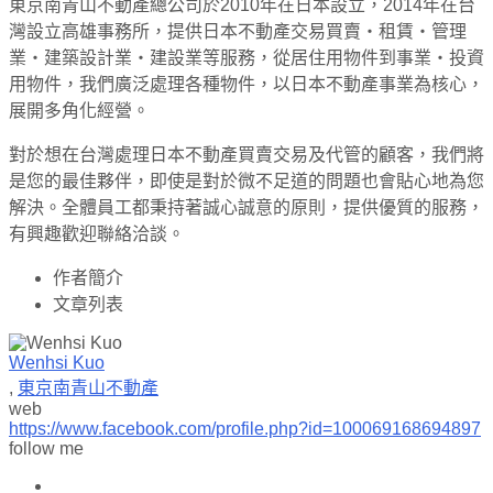
東京南青山不動產總公司於2010年在日本設立，2014年在台
灣設立高雄事務所，提供日本不動產交易買賣・租賃・管理
業・建築設計業・建設業等服務，從居住用物件到事業・投資
用物件，我們廣泛處理各種物件，以日本不動產事業為核心，
展開多角化經營。
對於想在台灣處理日本不動產買賣交易及代管的顧客，我們將
是您的最佳夥伴，即使是對於微不足道的問題也會貼心地為您
解決。全體員工都秉持著誠心誠意的原則，提供優質的服務，
有興趣歡迎聯絡洽談。
作者簡介
文章列表
Wenhsi Kuo
,
東京南青山不動產
web
https://www.facebook.com/profile.php?id=100069168694897
follow me