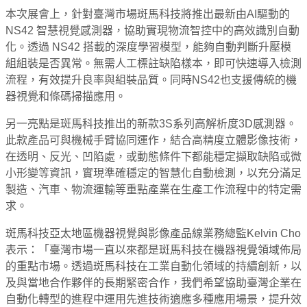
本次展會上，針對臺灣市場斑馬科技將推出最新由AI驅動的
NS42 智慧視覺感測器，協助實現物流智控中的高效識別自動
化。透過 NS42 搭載的深度學習模型，能夠自動判斷升壓模
組組裝是否異常。無需人工標註缺陷樣本，即可快速導入檢測
流程，有效提升良率與組裝品質。同時NS42也支援傳統的機
器視覺和條碼掃描應用。
另一亮點是斑馬科技推出的新款3S系列高解析度3D感測器。
此款產品可與機械手臂協同運作，結合高精度立體影像技術，
在透明、反光、凹陷處，或動態條件下都能穩定擷取缺陷或微
小形變等資訊，實現準確穩定的智慧化自動檢測，以充分滿足
製造、汽車、物流運輸等重點產業在生產工作流程中的特定需
求。
斑馬科技亞太地區機器視覺與影像產品線業務總監Kelvin Cho
表示：「臺灣市場一直以來都是斑馬科技在機器視覺領域佈局
的重點市場。透過斑馬科技在工業自動化領域的持續創新，以
及與當地合作夥伴的長期緊密合作，我們希望協助臺灣企業在
自動化轉型的進程中運用先進技術適應多種應用場景，提升效