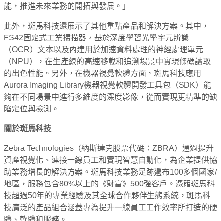
能，推進未來業務的開拓與發展。」
此外，斑馬科技還展示了其他重點產品和解決方案。其中，
FS42固定式工業掃描器，基於深度學習光學字元辨識
（OCR）文本以及內建用於加速資料處理的神經處理單元
（NPU），在生產線的高速移載和追溯場景中實現條碼讀取
的出色性能。另外，在機器視覺軟體方面，斑馬科技應用
Aurora Imaging Library機器視覺軟體開發工具包（SDK）能
夠在不同場景中進行多維度的深度影像，從而實現更精準的缺
陷定位與檢測。
關於斑馬科技
Zebra Technologies（納斯達克股票代碼：ZBRA）通過提升
資產視覺化、連接一線員工和實現智慧自動化，為企業提供協
助業務增長的解決方案。斑馬科技業務足跡遍布100多個國家/
地區，服務包含80%以上的《財富》500強客戶。憑藉斑馬科
技超過50年的專業經驗及其全球合作夥伴生態系統，斑馬科
技廣泛的產品組合涵蓋專為提升一線員工工作效率所打造的硬
體、軟體和服務。