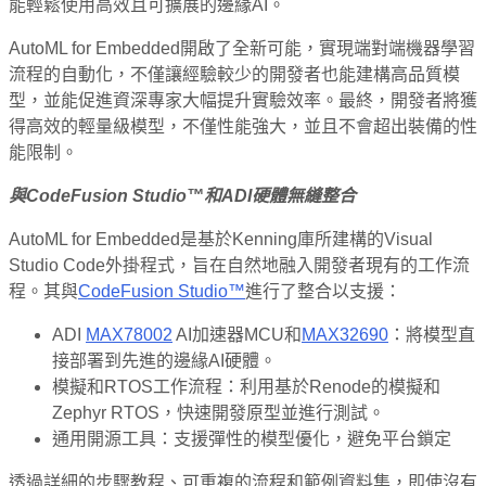
能輕鬆使用高效且可擴展的邊緣AI。
AutoML for Embedded開啟了全新可能，實現端對端機器學習
流程的自動化，不僅讓經驗較少的開發者也能建構高品質模
型，並能促進資深專家大幅提升實驗效率。最終，開發者將獲
得高效的輕量級模型，不僅性能強大，並且不會超出裝備的性
能限制。
與
CodeFusion Studio™
和
ADI
硬體無縫整合
AutoML for Embedded是基於Kenning庫所建構的Visual
Studio Code外掛程式，旨在自然地融入開發者現有的工作流
程。其與
CodeFusion Studio™
進行了整合以支援：
ADI
MAX78002
AI加速器MCU和
MAX32690
：將模型直
接部署到先進的邊緣AI硬體。
模擬和RTOS工作流程：利用基於Renode的模擬和
Zephyr RTOS，快速開發原型並進行測試。
通用開源工具：支援彈性的模型優化，避免平台鎖定
透過詳細的步驟教程、可重複的流程和範例資料集，即使沒有