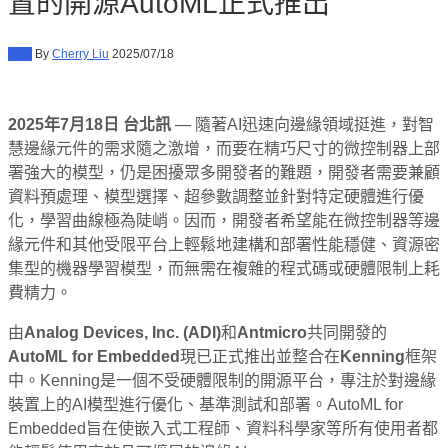
置的開源AutoML正式推出
新聞
By
Cherry Liu
2025/07/18
2025
年
7
月
18
日 台北訊
— 隨著AI迅速向邊緣領域挺進，對智
慧邊緣元件的需求隨之激增，而要在精巧尺寸的微控制器上部
署強大的模型，仍是困擾眾多開發者的難題，開發者需要兼顧
資料預處理、模型選擇、超參數調整並針對特定硬體進行優
化，學習曲線極為陡峭。因而，開發者希望能在微控制器等邊
緣元件和其他受限平台上輕鬆地建構和部署性能穩健、資源密
集型的機器學習模型，而無需在複雜的程式碼或硬體限制上耗
費精力。
由
Analog Devices, Inc. (ADI)
和
Antmicro
共同開發的
AutoML for Embedded
現已正式推出並整合在
Kenning
框架
中。Kenning是一個不受硬體限制的開源平台，專注於對邊緣
裝置上的AI模型進行優化、基準測試和部署。AutoML for
Embedded旨在使嵌入式工程師、資料科學家等所有使用者都