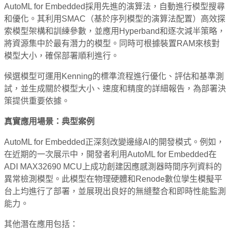
AutoML for Embedded採用先進的演算法，自動進行模型搜尋
和優化。其利用SMAC（基於序列模型的演算法配置）高效探
索模型架構和訓練參數，並應用Hyperband和逐次減半策略，
將資源集中於最有潛力的模型。同時可根據裝置RAM來核對
模型大小，確保部署順利進行。
候選模型可運用Kenning的標準流程進行優化、評估和基準測
試，並生成關於模型大小、速度和精度的詳細報告，為部署決
策提供重要依據。
真實應用場景：典型案例
AutoML for Embedded正深刻改變邊緣AI的開發模式。例如，
在近期的一次展示中，開發者利用AutoML for Embedded在
ADI MAX32690 MCU上成功創建因應感測器時間序列資料的
異常檢測模型。此模型在物理硬體和Renode數位孿生模擬平
台上均進行了部署，並展現出良好的無縫整合和即時性能監測
能力。
其他潛在應用包括：