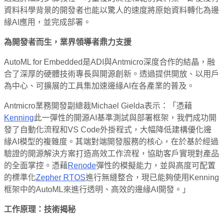
資料科學背景的開發者也能以驚人的速度將原始資料轉化為邊
緣AI應用，並完成部署。
為開發者而生，業界領導者鼎力支援
AutoML for Embedded是ADI與Antmicro深度合作的結晶，融
合了深厚的硬體技術專長與開源創新。透過提供開放、以用戶
為中心、可擴展的工具集加速邊緣AI在各產業的普及。
Antmicro業務開發副總裁Michael Gielda表示：「憑藉
Kenning
此一彈性的開源AI基準測試與部署框架，我們成功開
發了自動化流程和VS Code外掛程式，大幅降低建構優化邊
緣AI模型的複雜度。其端對端開發服務的核心，在於基於經過
驗證的開源解決方案打造高效工作流程，協助客戶實現對產品
的全面掌控。憑藉
Renode
彈性的模擬能力，並與高度可配置
的標準化
Zepher RTOS
進行無縫整合，現已能夠使用Kenning
框架中的AutoML來進行透明、高效的邊緣AI開發。」
工作原理：技術揭秘