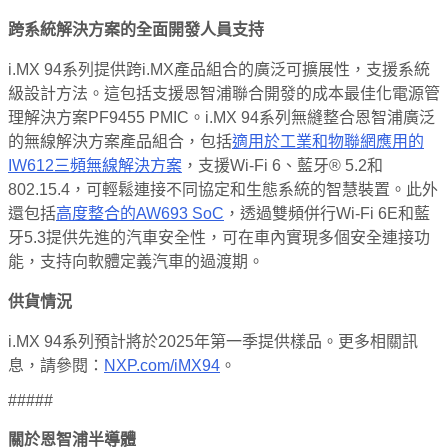
跨系統解決方案的全面開發人員支持
i.MX 94系列提供跨i.MX產品組合的廣泛可擴展性，支援系統
級設計方法。這包括支援恩智浦聯合開發的成本最佳化電源管
理解決方案PF9455 PMIC。i.MX 94系列無縫整合恩智浦廣泛
的無線解決方案產品組合，包括
適用於工業和物聯網應用的
IW612三頻無線解決方案
，支援Wi-Fi 6、藍牙® 5.2和
802.15.4，可輕鬆連接不同協定和生態系統的智慧裝置。此外
還包括
高度整合的AW693 SoC
，透過雙頻併行Wi-Fi 6E和藍
牙5.3提供先進的汽車安全性，可在車內實現多個安全連接功
能，支持向軟體定義汽車的過渡期。
供貨情況
i.MX 94系列預計將於2025年第一季提供樣品。更多相關訊
息，請參閱：
NXP.com/iMX94
。
#####
關於恩智浦半導體