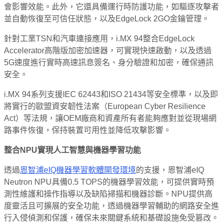
會影響效能。此外，它還具備運行時防護功能，如驅逐攻擊者
並自動恢復至可信任狀態，以及EdgeLock 2GO金鑰管理。
針對工業TSN和汽車連接應用，i.MX 94整合EdgeLock
Accelerator高階版加密加速器，可實現快速啟動，以及透過
5G速度進行實時高速訊息簽名、身分驗證和加密，確保通訊
安全。
i.MX 94系列支援IEC 62443和ISO 21434等安全標準，以及即
將實行的歐盟資安韌性法案（European Cyber Resilience
Act）等法規，讓OEM廠商和資產所有者能夠應對並從現場網
路事件恢復，保持裝置可用性並降低攻擊影響。
整合
NPU
實現人工智慧與機器學習功能
透過
恩智浦eIQ機器學習軟體開發環境
的支援，恩智浦eIQ
Neutron NPU具備0.5 TOPS的機器學習效能，可提供實時預
測性維護和操作指導以及缺陷掃描和機器診斷。NPU提供高
度靈活且可擴展的安全功能，透過機器學習輔助的網路安全進
行入侵偵測和保護，確保未來關鍵系統和基礎設施免受篡改。