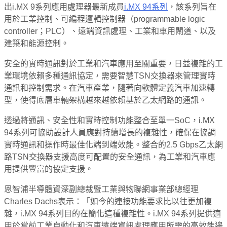
出i.MX 9系列應用處理器最新成員
i.MX 94系列
，該系列旨在
用於工業控制、可編程邏輯控制器（programmable logic
controller；PLC）、遠端資訊處理、工業和車用閘道、以及
建築和能源控制。
安全的實時通訊對於工業和汽車應用至關重要，日益複雜的工
業環境依賴多種通訊協定，需要智慧TSN交換器來管理實時
通訊和控制需求。在汽車產業，隨著向軟體定義汽車加速轉
型，使得底層車輛架構越來越依賴基於乙太網路的通訊。
透過將通訊、安全性和實時控制功能整合至單一SoC，i.MX
94系列可協助設計人員應對持續增長的複雜性，確保在協調
實時通訊和操作時最佳化端到端效能。整合的2.5 Gbps乙太網
路TSN交換器支援高度可配置的安全通訊，為工業和汽車應
用提供豐富的協定支援。
恩智浦半導體資深副總裁暨工業與物聯網事業部總經理
Charles Dachs表示：「如今的連接功能要求比以往更加複
雜，i.MX 94系列目的在簡化這種複雜性。i.MX 94系列提供適
用於當前工業自動化和汽車遠端資訊處理應用所需的高效能邊