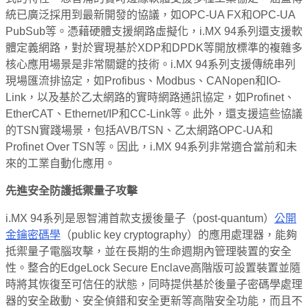
統已廣泛採用到最新開發的協議，如OPC-UA FX和OPC-UA
PubSub等。憑藉硬體支援網路虛擬化，i.MX 94系列還支援軟
體定義網路，對於實現基於XDP和DPDK等開放標準的複雜多
核心應用場景是非常關鍵的技術。i.MX 94系列支援傳統串列
現場匯流排協定，如Profibus、Modbus、CANopen和IO-
Link，以及基於乙太網路的實時網路通訊協定，如Profinet、
EtherCAT、Ethernet/IP和CC-Link等。此外，還支援這些協議
的TSN實踐場景，包括AVB/TSN、乙太網路OPC-UA和
Profinet Over TSN等。因此，i.MX 94系列非常適合當前和未
來的工業自動化應用。
先進安全防護抵禦量子攻擊
i.MX 94系列是恩智浦首款支援後量子（post-quantum）
公開
金鑰密碼學
（public key cryptography）的應用處理器，能夠
抵禦量子電腦攻擊，並在長期的生命週期內管理裝置的安全
性。整合的EdgeLock Secure Enclave高階版可設置裝置並隨
時將其恢復至可信任的狀態，同時提供基於後量子密碼學處理
器的安全啟動、安全偵錯和安全更新等高階安全功能，而且不