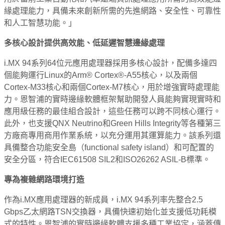
緣處理能力，具備未來創新所需的先進網路、安全性、可靠性
和人工智慧功能。」
多核心設計提供高效能、低延遲智慧邊緣處理
i.MX 94系列64位元應用處理器採用多核心設計，配備多達四
個能夠運行Linux的Arm® Cortex®-A55核心，以及兩個
Cortex-M33核心和兩個Cortex-M7核心，用於增強實時處理能
力。恩智浦的實時邊緣軟體框架幫助開發人員能夠實現實時和
應用級任務的最佳組合設計，這些任務可以跨不同核心運行。
此外，也支援QNX Neutrino和Green Hills Integrity等各種第三
方廠商專用商用作業系統，以充分運用其運算能力。該系列還
具備整合功能安全島（functional safety island）和可配置的
安全分區，符合IEC61508 SIL2和ISO26262 ASIL-B標準。
專為複雜網路環境打造
作為i.MX應用處理器的新成員，i.MX 94系列率先整合2.5
Gbps乙太網路TSN交換器，具備快速初始化並支援低功耗模
式的特性。恩智浦的實時邊緣軟體支援多種工業協定，涵蓋傳