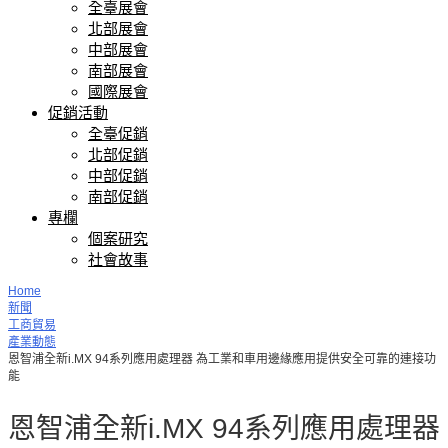
全臺展會
北部展會
中部展會
南部展會
國際展會
促銷活動
全臺促銷
北部促銷
中部促銷
南部促銷
專欄
個案研究
社會故事
Home
新聞
工商貿易
產業動態
恩智浦全新i.MX 94系列應用處理器 為工業和車用邊緣應用提供安全可靠的連接功
能
恩智浦全新i.MX 94系列應用處理器