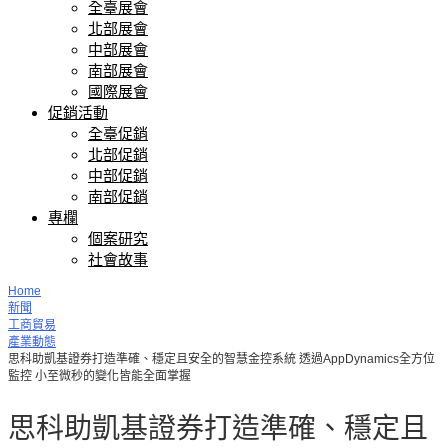
全臺展會
北部展會
中部展會
南部展會
國際展會
促銷活動
全臺促銷
北部促銷
中部促銷
南部促銷
專欄
個案研究
社會故事
Home
新聞
工商貿易
產業動態
思科助凱基證券打造準確、穩定且安全的智慧金控系統 透過AppDynamics全方位
監控 小至微秒的變化皆能全面掌握
思科助凱基證券打造準確、穩定且