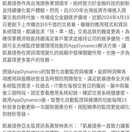
凱基證券作為台灣證券業領頭羊，始終致力於金融科技的創新
並持續優化客戶體驗。然而，自2020年台灣投資市場進入逐
筆交易的時代後，市場成交金額逐步擴增，近期2024年4月19
日更創下上市櫃合計8千億的交易量，複雜的應用程式和資訊
系統環境，都讓追求「快、準、穩」交易品質的難度更高。為
確保業務流程能持續滿足客戶需求並維持公司的競爭優勢，透
過可全天候監控營運環境效能的AppDynamics解決方案，讓
凱基證券在資訊環境變化的挑戰中發揮關鍵作用，也進一步為
其贏得更多客戶的信賴。
透過AppDynamics的智慧化自動監控與維運，能即時洞察各
項應用與服務狀態並及時預防問題發生，滿足凱基證券全天候
系統監控需求。在過去，IT需在每個交易日的盤前、盤中與盤
後三個時段，固定查看應用系統紀錄，確認交易系統健康度。
啟用AppDynamics後，智慧化自動監控與維運的功能每隔15
秒就會自動更新一次趨勢圖像分析，搭配精準的監控更能細化
到微秒等級。
凱基證券亞太區資訊長黃榮林表示：「凱基證券一直致力讓客