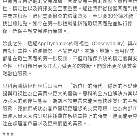
戶擁有完善舒適的交易體驗，因此交易平台的速度、資料準確
性、穩定性以及資訊安全至關重要。過往我們從接獲問題到找
尋問題根源，過程需要檢查的環節眾多，至少要30分鐘才能
找出癥結點。如今在第一秒鐘就能精確發現問題點並進行修
復，確保金融交易運行無虞。」
除此之外，透過AppDynamics的可視性（Observability）與AI
自動化監控、維運優勢，不論是AP、雲端、地端、應用程式
都能在發生問題的第一秒反應，不但可確保系統的穩定度與安
全性，也可釋出更多IT人力做更多的創新，開發出更多優質金
融數位服務。
思科台灣總經理林岳田表示：「數位化的時代，穩定的基礎建
設與可視性為企業帶來更大的優勢。思科的全方位解決方案以
及強大的夥伴生態圈，為凱基證券帶來能因應快速變化的金融
服務，讓他們成功為客戶實現更理想的交易環境，也為內部IT
營運人員大大減少以往耗費在系統監控上的時間，進而能更專
注在處理客戶需求及更高價值的業務。」
# # #