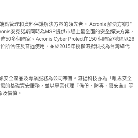
端點管理和資料保護解決方案的領先者。 Acronis 解決方案非
onis安克諾斯同時為MSP提供市場上最全面的安全解決方案，
cronis Cyber​​ Protect在150 個國家/地區以26
政府單位所信任及普遍使用，並於2015年授權湛揚科技為台灣總代
資訊安全產品及專業服務為公司宗旨。湛揚科技亦為「唯思安全
發企業所需的基礎資安服務，並以專業代理『備份、防毒、雲安全』等
命及價值。