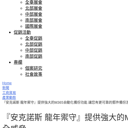
全臺展會
北部展會
中部展會
南部展會
國際展會
促銷活動
全臺促銷
北部促銷
中部促銷
南部促銷
專欄
個案研究
社會故事
Home
新聞
工商貿易
產業動態
『安克諾斯 龍年禦守』提供強大的M365自動化備份功能 讓您有更可靠的郵件備
『安克諾斯 龍年禦守』提供強大的