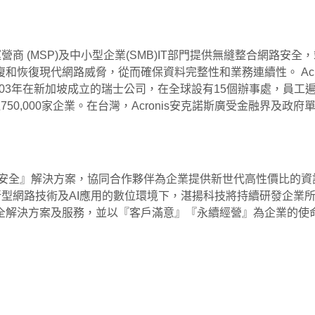
營商 (MSP)及中小型企業(SMB)IT部門提供無縫整合網路安全，
恢復現代網路威脅，從而確保資料完整性和業務連續性。 Acr
年在新加坡成立的瑞士公司，在全球設有15個辦事處，員工遍佈50多個國家。A
過750,000家企業。在台灣，Acronis安克諾斯廣受金融界及
路安全』解決方案，協同合作夥伴為企業提供新世代高性價比的
代理。在未來新型網路技術及AI應用的數位環境下，湛揚科技將持續研
全解決方案及服務，並以『客戶滿意』『永續經營』為企業的使