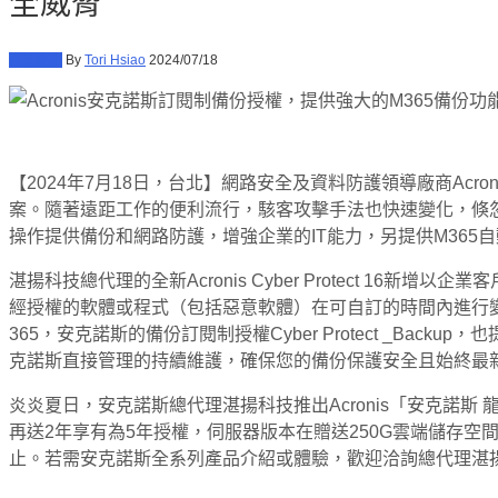
全威脅
產業動態
By
Tori Hsiao
2024/07/18
【2024年7月18日，台北】網路安全及資料防護領導廠商Acroni
案。隨著遠距工作的便利流行，駭客攻擊手法也快速變化，倏
操作提供備份和網路防護，增強企業的IT能力，另提供M36
湛揚科技總代理的全新Acronis Cyber Protect 16新
經授權的軟體或程式（包括惡意軟體）在可自訂的時間內進行變更
365，安克諾斯的備份訂閱制授權Cyber Protect _Backup，也
克諾斯直接管理的持續維護，確保您的備份保護安全且始終最
炎炎夏日，安克諾斯總代理湛揚科技推出Acronis「安克諾斯 龍年
再送2年享有為5年授權，伺服器版本在贈送250G雲端儲存空間
止。若需安克諾斯全系列產品介紹或體驗，歡迎洽詢總代理湛