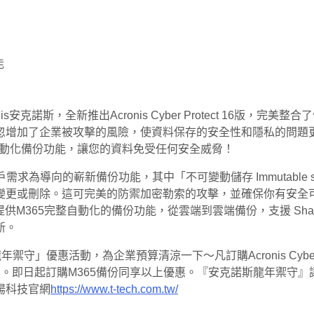
s安克諾斯，全新推出Acronis Cyber Protect 16
忽增加了企業被攻擊的風險，使資料保存的安全性和隱私的問題更
5自動化備份功能，讓您的資料免受任何安全威脅！
增以企業客戶需求為導向的嶄新備份功能，其中「不可變動儲存 Immuta
或刪除。這可完美的防禦加密勒索的攻擊，並確保你有安全可靠的
提供M365完整自動化的備份功能，從雲端到雲端備份，支援 SharePoint 
新。
禦守」優惠活動，為企業預算清涼一下～凡訂購Acronis Cyber
。即日起訂購M365備份同享以上優惠。『安克諾斯龍年禦守』讓
揚科技官網
https://www.t-tech.com.tw/