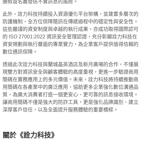
團假冒名義發送不實訊息的風險。
此外，詮力科技持續投入資源優化平台架構，並建置多層次的
防護機制，全方位保障簡訊在傳遞過程中的穩定性與安全性。
這些嚴謹的資安制度與卓越的執行成果，亦成功取得國際認可
的 ISO 27001:2022 資訊安全管理認證，充分彰顯詮力科技在
資安規劃與執行層面的專業實力，為企業客戶提供值得信賴的
數位通訊保障。
透過此次詮力科技與蘭城晶英酒店及新月廣場的合作，不僅展
現雙方對資訊安全與顧客體驗的高度重視，更進一步驗證商用
簡碼在實務應用上的多元價值。未來，詮力科技將持續推動商
用簡碼在各產業中的廣泛應用，協助更多企業強化數位溝通品
質，為廣大消費者打造一個更安心、更可靠的訊息接收環境。
讓商用簡碼不僅是強大的防詐工具，更是強化品牌識別、建立
深厚客戶信任，以及全面提升服務體驗的重要橋樑。
關於《詮力科技》