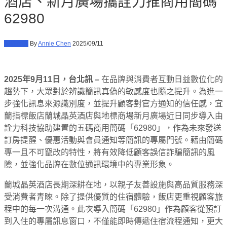
酒店、新月廣場攜詮力推商用簡碼
62980
傳播行銷
By
Annie Chen
2025/09/11
2025年9月11日，台北訊 –
在品牌與消費者互動日益數位化的
趨勢下，大眾對於辨識簡訊真偽的敏感度也隨之提升。為進一
步強化訊息來源識別度，並提升顧客對官方通知的信任感，宜
蘭指標飯店蘭城晶英酒店與地標商場新月廣場近日同步導入由
詮力科技協助建置的五碼商用簡碼「62980」，作為未來發送
訂房提醒、優惠活動與會員通知等簡訊的專屬門號。藉由簡碼
專一且不可竄改的特性，將有效降低顧客誤信詐騙簡訊的風
險，並強化品牌在數位通訊環境中的專業形象。
蘭城晶英酒店長期深耕在地，以親子友善設施與高品質服務深
受消費者青睞。除了提供優質的住宿體驗，飯店更重視顧客旅
程中的每一次溝通。此次導入簡碼「62980」作為顧客從預訂
到入住的專屬訊息窗口，不僅能即時傳遞住宿流程通知，更大