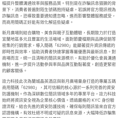
幅提升整體溝通效率與服務品質。特別是在詐騙訊息猖獗的背
景下，消費者普遍對陌生號碼抱持疑慮，若誤將官方簡訊視為
詐騙訊息，恐導致重要通知遭忽略，進而影響整體服務感受，
而商用簡碼正好能有效化解這些疑慮。
新月廣場則結合購物、美食與親子互動體驗，長期致力於打造
宜蘭地區多元且豐富的生活場域。面對節慶檔期與品牌促銷等
密集的行銷需求，導入簡碼「62980」能顯著提升資訊傳遞的
即時性與效率，協助消費者快速掌握專屬優惠與最新訊息。對
商場而言，統一且清晰的簡訊來源標示，有助於優化會員溝通
機制，進一步提升活動參與率與品牌互動黏著度，創造更緊密
的顧客關係。
詮力科技此次為蘭城晶英酒店與新月廣場量身打造的專屬五碼
商用簡碼「62980」，其可信賴的核心源於一系列完善的資安
防護機制。作為深耕數位簡訊領域多年的專業平台，詮力科技
始終將資訊安全視為企業核心價值。透過嚴格的 KYC 身份驗
證流程，結合先進的資安防護技術，確保每則簡訊皆來自官方
認證機構，有效杜絕不明或可疑的訊息來源，大幅降低詐騙集