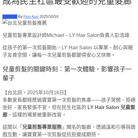
成為民生社區最受歡迎的兒童髮廊
生活休閒
By
Fion Kuo
2025/10/16
兒童剪髮專業設計師Michael – LY Hair Salon負責人彭浩瑋
從孩子的第一次剪髮開始，LY Hair Salon 以專業、耐心與親
子友善空間，讓每一次兒童剪髮都變得安心又快樂。
兒童剪髮的關鍵時刻：第一次體驗，影響孩子一
輩子
【台北訊，2025年10月16日】
多數家長都經歷過寶寶第一次剪髮的焦慮——孩子哭鬧、拒絕
坐好、家長緊張不安。但在民生社區的
LY Hair Salon 兒童髮
廊
，這樣的場景被重新改寫。
這間以「
兒童剪髮專業服務
」聞名的髮廊，透過溫和引導與遊
戲互動，讓寶寶第一次剪髮從抗拒變成期待。