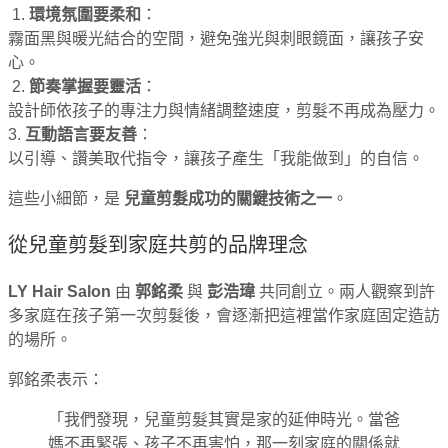
1.
環境氛圍要柔和
：
霧面黑與暖光結合的空間，避免強光與刺眼鏡面，讓孩子安
心。
2.
節奏掌握要靈活
：
設計師依孩子的專注力與情緒調整速度，剪髮不再成為壓力。
3.
互動語言要友善
：
以引導、讚美取代指令，讓孩子產生「我能做到」的自信。
這些小細節，是
兒童剪髮成功的關鍵技術之一
。
從兒童剪髮到家庭共剪的品牌理念
LY Hair Salon
由
郭銘柔
與
彭浩瑋
共同創立。兩人觀察到許
多家庭在孩子第一次剪髮後，會逐漸把這裡當作家庭固定造訪
的場所。
郭銘柔表示：
「我們發現，兒童剪髮其實是家的延伸時光。當爸
媽不再緊張、孩子不再害怕，那一刻家庭的關係就