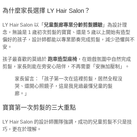
為什麼家長選擇 LY Hair Salon？
LY Hair Salon 以「
兒童髮廊專業分齡剪髮體驗
」為設計理
念，無論是 1 歲初次剪髮的寶寶、還是 5 歲以上開始有造型
偏好的孩子，設計師都能以專業節奏完成剪髮，減少恐懼與不
安。
孩子最喜歡的莫過於
跑車造型座椅
，在遊戲氛圍中自然完成
剪髮，家長則能在旁安心陪伴，不再需要「安撫加壓制」。
家長留言：「孩子第一次在這裡剪髮，居然全程沒
哭、還開心照鏡子，這是我見過最懂兒童的髮
廊。」
寶寶第一次剪髮的三大重點
LY Hair Salon 的設計師團隊強調，成功的兒童剪髮不只是技
巧，更在於理解。