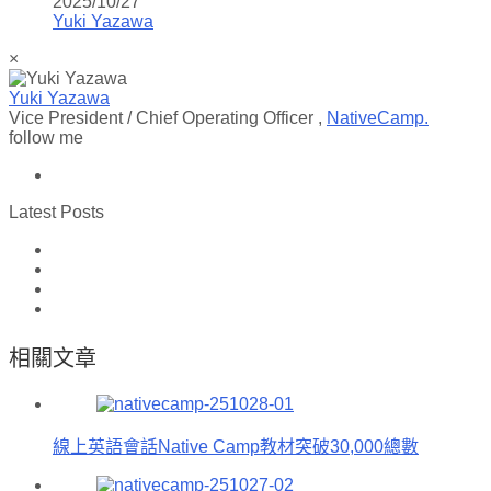
2025/10/27
Yuki Yazawa
×
Yuki Yazawa
Vice President / Chief Operating Officer
,
NativeCamp.
follow me
Latest Posts
相關文章
線上英語會話Native Camp教材突破30,000總數