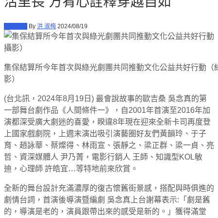
活里長 方宥心詮釋穿越自如
全臺展會
By
洪 淑梅
2024/08/19
集保結算所今年首次與綠光劇團共同推動文化公益共好行動（
影）
(台北訊，2024年8月19日) 最會說故事的歐吉桑 吳念真的第
一部舞台劇作品《人間條件一》，自2001年首演至2016年加
演都深受廣大劇迷的喜愛，睽違8年現在迎來全新卡司再度登
上國家戲劇院，上週末演出吸引演藝圈好友們黃韻玲、于子
育、趙詠華、蔡燦得、林雨宣、張靜之、梁正群、梁一貞、亮
哲、資深媒體人 尹乃菁，電影行銷人 王師、知識型KOL敏
迪，心理師 許皓宜…等特地前來欣賞。
全新的舞台設計充滿濃厚的復古懷舊街景感，搭配與時俱進的
劇情台詞，首演後導演暨編劇 吳念真上台謝幕表示:「劇是舊
的，導演是老的，演員跟帶出來的感受是新的。」獲得滿堂