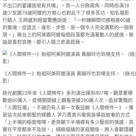
不出口的愛讓我很有共鳴」。而一人分飾兩角，同時扮演16
歲少女跟78歲阿嬤的方宥心也對此下了很多苦功，知名電影
行銷人 王師感到相當驚艷說道：「一秒鐘瞬間切換相差60歲
的靈魂，從語言、身形、步態，是一個令人完全讚歎的一個表
現。」舞台上的阿美跟阿嬤每個段落都充滿著動人的感情，無
論是喜怒哀樂，都引人隨之悲喜起舞。
《人間條件一》始祖阿美阿嬤演員 黃韻玲也到場支持。（綠光
影）
綠光劇團23年來《人間條件》系列演出達到407場，觀眾累積
數逾60萬人，疫情期間線上觀看突破280萬人次，造就驚豔的
「人間狂潮」，不過仍有人第一次看這齣《人間條件一》。像
是這次前來朝聖的媒體人 尹乃菁表示敬佩吳導說故事的方式
「上半場的極度喧嘩，更突顯下半場裡有多少壓抑的情感，其
實在平常都來不及說。」細緻描繪的家庭關係，將人喜歡隱藏