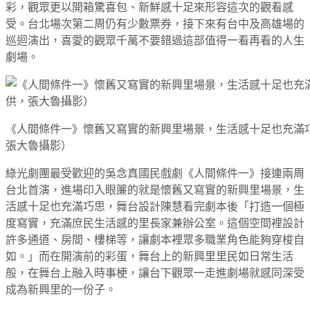
彩，觀眾更以開箱驚喜包、新鮮感十足來形容這次的觀看感
受。台北場次第二周仍有少數票券，接下來有台中及高雄場的
巡迴演出，喜愛的觀眾千萬不要錯過這部值得一看再看的人生
劇場。
《人間條件一》懷舊又寫實的新興里場景，生活感十足也充滿
張大魯攝影）
綠光劇團最受歡迎的吳念真國民戲劇《人間條件一》接連兩周
台北首演，進場印入眼簾的就是懷舊又寫實的新興里場景，生
活感十足也充滿巧思，舞台設計陳慧看完劇本後「打造一個極
度寫實，充滿庶民生活感的里長家兼辦公室。這個空間裡設計
許多通道、房間、樓梯等，讓劇本裡眾多職業角色能夠穿梭自
如。」而在開演前的彩蛋，舞台上的新興里里民如日常生活
般，在舞台上融入時事梗，讓台下觀眾一走進劇場就感同深受
成為新興里的一份子。