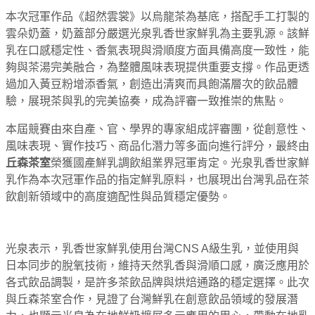
本次冠軍作品《超然雲裳》以烏龍茶為基底，搭配手工打製的
雲朵奶蓋，奶蓋部分嚴選光泉乳香世家鮮乳為主要乳源。該鮮
乳在口感穩定性、香氣表現與滑順度方面具備高度一致性，能
夠與茶湯完美融合，為整體風味表現提供重要支撐。作品更透
過加入黃豆粉增添香氣，創造出清爽而具飽滿層次的飲品體
驗，展現茶與乳的完美協奏，成為評審一致推崇的焦點。
本屆競賽由來自產、官、學界的專家組成評審團，從創意性、
風味表現、實作技巧、商品化潛力等多面向進行評分，最終由
丘森茶室
榮獲國產鮮乳調飲組業界冠軍肯定。光泉乳香世家鮮
乳作為本次冠軍作品的指定鮮乳原料，也展現出台灣乳品在茶
飲創新領域中的高度適配性與品質穩定優勢。
光泉表示，乳香世家鮮乳使用台灣CNS A級生乳，並使用與
日本同步的脫氧技術，維持天然乳香與滑順口感，廣泛應用於
各式飲品調製，是許多茶飲品牌與烘焙通路的穩定選擇。此次
與丘森茶室合作，見證了台灣鮮乳在創意飲品領域的發展潛