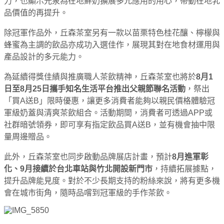
力，也顯示光泉為在地鮮奶擴展多元應用的用心，帶動在地乳
品價值的再提升。
除冠軍作品外，丘森茶室另有一款以苗栗特色桂花釀、檸檬與
蜂蜜為主調的飲品亦成功入選佳作，展現其對在地食材運用與
產品設計的多元能力。
為延續得獎佳績與推廣職人茶飲精神，丘森茶室也將於
8月1
日至8月25日攜手知名生活平台推出父親節聯名活動
，祭出
「買A送B」限時優惠，讓更多消費者能夠以親民價格體驗冠
軍級奶蓋與清爽茶飲組合。活動期間，消費者可透過APP或
社群暗號領券，即可享有指定飲品買A送B，並有機會抽中限
量周邊贈品。
此外，丘森茶室也同步啟動品牌展店計畫，預計
8月進軍彰
化、9月接續於台北車站與竹北開設新門市
，持續拓展據點，
提升品牌能見度。對於不少長期支持的粉絲來說，將有更多機
會在城市街角，隨時品嚐到冠軍級的手作茶飲。