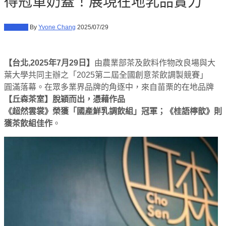
得冠軍奶蓋！展現在地乳品實力
全臺促銷
By
Yvone Chang
2025/07/29
【台北,2025年7月29日】
由農業部茶及飲料作物改良場與大
葉大學共同主辦之「2025第二屆全國創意茶飲調製競賽」
圓滿落幕。在眾多業界品牌的角逐中，來自苗栗的在地品牌
【丘森茶室】脫穎而出，憑藉作品
《超然雲裳》榮獲「國產鮮乳調飲組」冠軍；《桂語檸歆》則
獲茶飲組佳作
。