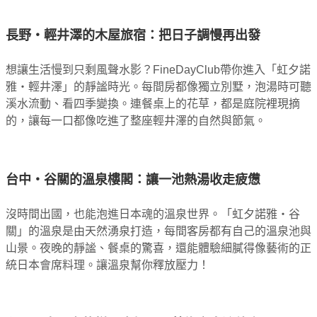
長野・輕井澤的木屋旅宿：把日子調慢再出發
想讓生活慢到只剩風聲水影？FineDayClub帶你進入「虹夕諾
雅・輕井澤」的靜謐時光。每間房都像獨立別墅，泡湯時可聽
溪水流動、看四季變換。連餐桌上的花草，都是庭院裡現摘
的，讓每一口都像吃進了整座輕井澤的自然與節氣。
台中・谷關的溫泉樓閣：讓一池熱湯收走疲憊
沒時間出國，也能泡進日本魂的溫泉世界。「虹夕諾雅・谷
關」的溫泉是由天然湧泉打造，每間客房都有自己的溫泉池與
山景。夜晚的靜謐、餐桌的驚喜，還能體驗細膩得像藝術的正
統日本會席料理。讓溫泉幫你釋放壓力！