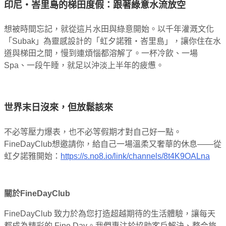
印尼・峇里島的梯田度假：跟著綠意水流放空
想被時間忘記，就從這片水田與綠意開始。以千年灌溉文化
「Subak」為靈感設計的「虹夕諾雅・峇里島」，讓你住在水
道與梯田之間，慢到連煩惱都溶解了。一杯冷飲、一場
Spa、一段午睡，就足以沖淡上半年的疲憊。
世界末日沒來，但放鬆該來
不必等壓力爆表，也不必等假期才對自己好一點。
FineDayClub想邀請你，給自己一場溫柔又奢華的休息——從
虹夕諾雅開始：
https://s.no8.io/link/channels/8t4K9OALna
關於FineDayClub
FineDayClub 致力於為您打造超越期待的生活體驗，讓每天
都成為精彩的 Fine Day。我們專注於協助客戶解決、整合旅