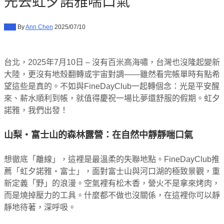
先去虹夕諾雅喘口氣
新聞
By
Ann Chen
2025/07/10
台北，2025年7月10日 – 沒有百米高海嘯，台灣也沒隆起變新
大陸，更沒有地殼翻轉或宇宙對調——雖然看完帳單時有點希
望這些是真的。不如與FineDayClub一起轉個念：光是平安醒
來、薪水順利到帳，就值得慶祝一場比夢還舒服的假期。虹夕
諾雅，我們出發！
山梨・富士山的森林露營：在自然中靜靜喘口氣
想徹底「離線」，這裡是最溫柔的失聯地點。FineDayClub推
薦「虹夕諾雅・富士」，面對富士山與河口湖的極致景觀，重
新定義「野」的浪漫。空氣裡有松木香，營火不是拿來烤肉，
而是燒掉壓力的工具。什麼都不做也沒關係，在這裡你可以靜
靜地待著，深呼吸。